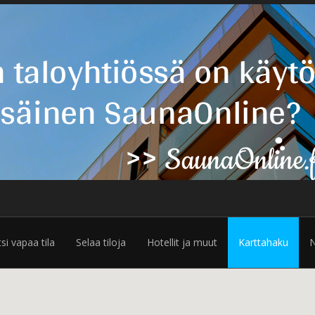
tsi vapaa tila
Selaa tiloja
Hotellit ja muut
Karttahaku
N