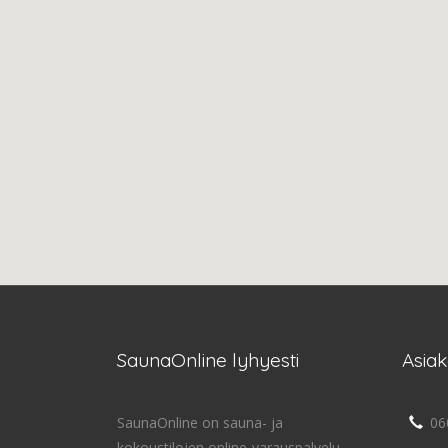
SaunaOnline lyhyesti
Asia
SaunaOnline on sauna- ja
06
kokoustilojen online-varauspalvelu,