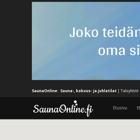
SaunaOnline:
Sauna-, kokous- ja juhlatilat
|
Taloyhtiöt
Etusivu
E