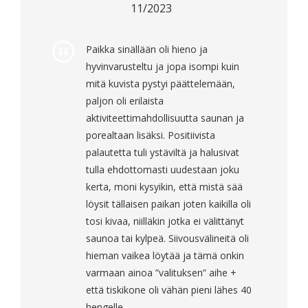
11/2023
Paikka sinällään oli hieno ja
hyvinvarusteltu ja jopa isompi kuin
mitä kuvista pystyi päättelemään,
paljon oli erilaista
aktiviteettimahdollisuutta saunan ja
porealtaan lisäksi. Positiivista
palautetta tuli ystäviltä ja halusivat
tulla ehdottomasti uudestaan joku
kerta, moni kysyikin, että mistä sää
löysit tällaisen paikan joten kaikilla oli
tosi kivaa, niilläkin jotka ei välittänyt
saunoa tai kylpeä. Siivousvälineitä oli
hieman vaikea löytää ja tämä onkin
varmaan ainoa ”valituksen” aihe +
että tiskikone oli vähän pieni lähes 40
hengelle.