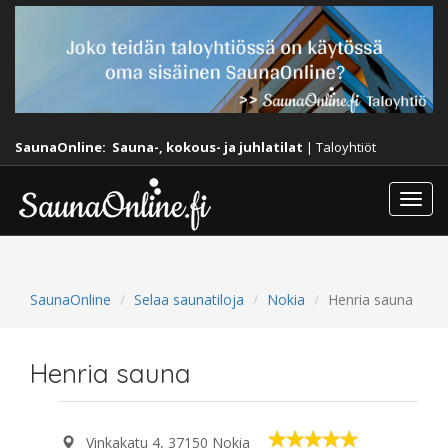
SaunaOnline:
Sauna-, kokous- ja juhlatilat
|
Taloyhtiöt
Togg
navi
SaunaOnline
Selaa saunatiloja
Nokia
Henria sauna
Henria sauna
Vinkakatu 4, 37150 Nokia