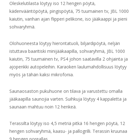
Oleskelutilasta löytyy iso 12 hengen pöytä,
kädenvääntöpöytä, pingispöytä, 75 tuumainen tv, JBL 1000
kaiutin, vanhan ajan flipperi pelikone, iso jääkaappi ja pieni
sohvaryhmä.
Olohuoneesta löytyy hierontatuoli, biljardipöytä, neljän
istuttava baaritiski minijääkaapilla, sohvaryhmä, JBL 1000
kaiutin, 75 tuumainen tv, PS4 johon saatavilla 2 ohjainta ja
ajopenkki autopeleihin. Karaoken laulumahdollisuus löytyy
myös ja tähän kaksi mikrofonia.
Saunaosaston pukuhuone on tilava ja varustettu omalla
jääkaapilla saunojia varten. Suihkuja löytyy 4 kappaletta ja
saunaan mahtuu noin 12 henkeä.
Terassilta löytyy iso 4,5 metriä pitkä 16 hengen pöytä, 12
hengen sohvaryhmä, kaasu- ja pallogrilli. Terassin kruunaa
9 hengen poreallas.