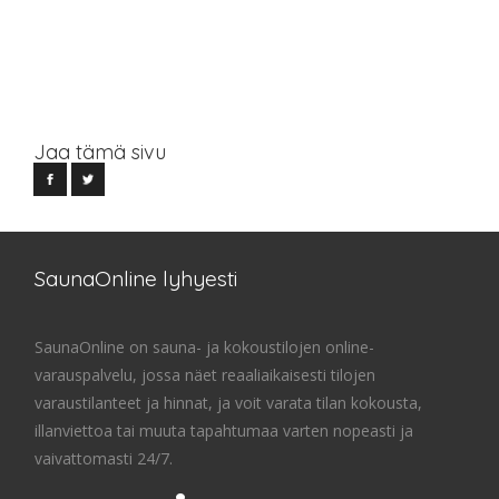
Jaa tämä sivu
SaunaOnline lyhyesti
SaunaOnline on sauna- ja kokoustilojen online-
varauspalvelu, jossa näet reaaliaikaisesti tilojen
varaustilanteet ja hinnat, ja voit varata tilan kokousta,
illanviettoa tai muuta tapahtumaa varten nopeasti ja
vaivattomasti 24/7.