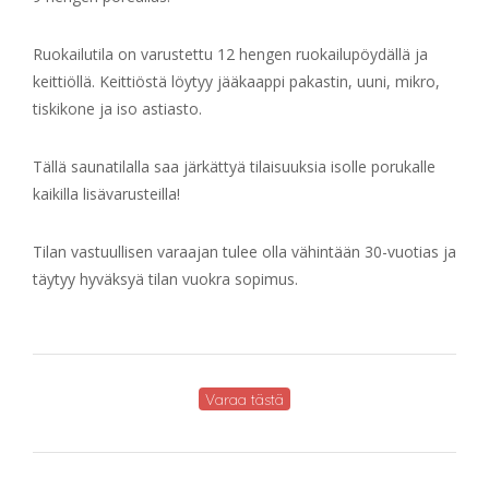
Ruokailutila on varustettu 12 hengen ruokailupöydällä ja
keittiöllä. Keittiöstä löytyy jääkaappi pakastin, uuni, mikro,
tiskikone ja iso astiasto.
Tällä saunatilalla saa järkättyä tilaisuuksia isolle porukalle
kaikilla lisävarusteilla!
Tilan vastuullisen varaajan tulee olla vähintään 30-vuotias ja
täytyy hyväksyä tilan vuokra sopimus.
Varaa tästä