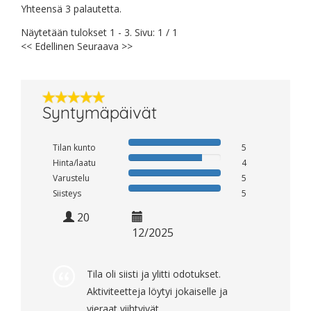
Yhteensä 3 palautetta.
Näytetään tulokset 1 - 3. Sivu: 1 / 1
<< Edellinen
Seuraava >>
Syntymäpäivät
Tilan kunto
5
Hinta/laatu
4
Varustelu
5
Siisteys
5
20
12/2025
Tila oli siisti ja ylitti odotukset.
Aktiviteetteja löytyi jokaiselle ja
vieraat viihtyivät.