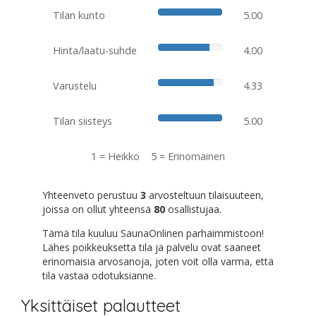
Tilan kunto
5.00
Hinta/laatu-suhde
4.00
Varustelu
4.33
Tilan siisteys
5.00
1 = Heikko 5 = Erinomainen
Yhteenveto perustuu
3
arvosteltuun tilaisuuteen,
joissa on ollut yhteensä
80
osallistujaa.
Tämä tila kuuluu SaunaOnlinen parhaimmistoon!
Lähes poikkeuksetta tila ja palvelu ovat saaneet
erinomaisia arvosanoja, joten voit olla varma, että
tila vastaa odotuksianne.
Yksittäiset palautteet