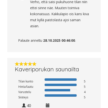
Verho, että saisi pukuhuone tilan niin
ettei sinne näe. Muuten toimiva
kokonaisuus. Kakkulapio ois kans kiva
mut kyllä paistolasta ajoi saman
asian.
Palaute annettu
28.10.2025 00:46:00
.
Kaveriporukan saunailta
Tilan kunto
5
Hinta/laatu
5
Varustelu
4
Siisteys
5
40