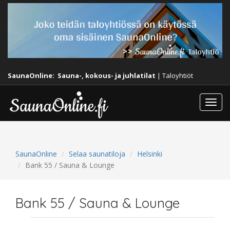
SaunaOnline:
Sauna-, kokous- ja juhlatilat
|
Taloyhtiöt
Togg
navi
SaunaOnline
Selaa saunatiloja
Helsinki
Bank 55 / Sauna & Lounge
Bank 55 / Sauna & Lounge