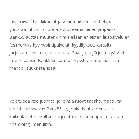
Inspiroivat drinkkikoulut ja viininmaistelut on helppo
yhdistää juhliisi tai luoda koko teema niiden ympärille.
Bank55 auttaa muutenkin mielellään erilaisten lisäpalvelujen
(esimerkiks hyvinvointipalvelut, kyyditykset, kurssit)
järjestämisessä tapahtumaasi. Saat jopa järjestettyä viini-
ja viskikurssin Bank55:n kautta - kysythän moninaisista
mahdollisuuksista lisää!
Voit tuoda itse juomat, ja loihtia ruoat tapahtumaasi, tai
luovuttaa vastuun Bank55:lle, jonka kautta onnistuu
kaikenlaiset herkulliset tarjoilut niin saunanaposteltavista
fine dining -menuihin.