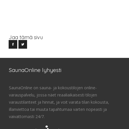
Jaa tämä sivu
SaunaOnline lyhyesti
SaunaOnline on sauna- ja kokoustilojen online-
varauspalvelu, jossa näet reaaliaikaisesti tilojen
varaustilanteet ja hinnat, ja voit varata tilan kokousta,
illanviettoa tai muuta tapahtumaa varten nopeasti ja
vaivattomasti 24/7.