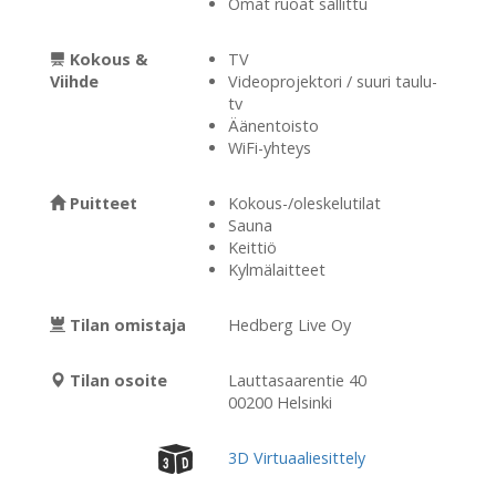
Omat ruoat sallittu
Kokous &
TV
Viihde
Videoprojektori / suuri taulu-
tv
Äänentoisto
WiFi-yhteys
Puitteet
Kokous-/oleskelutilat
Sauna
Keittiö
Kylmälaitteet
Tilan omistaja
Hedberg Live Oy
Tilan osoite
Lauttasaarentie 40
00200 Helsinki
3D Virtuaaliesittely