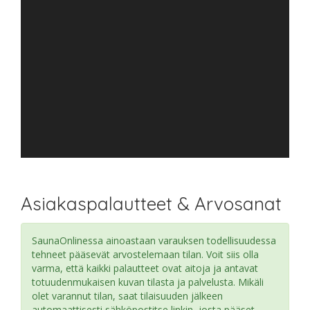
Asiakaspalautteet & Arvosanat
SaunaOnlinessa ainoastaan varauksen todellisuudessa
tehneet pääsevät arvostelemaan tilan. Voit siis olla
varma, että kaikki palautteet ovat aitoja ja antavat
totuudenmukaisen kuvan tilasta ja palvelusta. Mikäli
olet varannut tilan, saat tilaisuuden jälkeen
automaattisesti sähköpostitse linkin, josta pääset