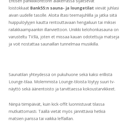
Entisen pankkikonttorin alakerrassa sijaitsevat
loistokkaat
Bank55:n sauna- ja loungetilat
vievät juhlasi
aivan uudelle tasolle. Aloita iltasi teemajuhlilla ja jatka siitä
huippulöylyjen kautta rentouttavaan hengailuun tai miksei
railakkaampaankin illanviettoon. Uniikki kelohonkasauna on
varusteltu TV:llä, joten et missaa kauan odotettuja matseja
ja voit nostattaa saunaillan tunnelmaa musiikilla.
Saunatilan yhteydessä on pukuhuone sekä kaksi erillistä
Lounge-tilaa. Molemmista Lounge-tiloista löytyy suuri tv-
näyttö sekä äänentoisto ja tarvittaessa kokoustarvikkeet.
Niinpä tiimipäivät, kuin kick-offit luonnistuvat tilassa
mutkattomasti. Täällä vietät myös jännittäviä hetkiä
matsien parissa tai vaikka leffaillan.