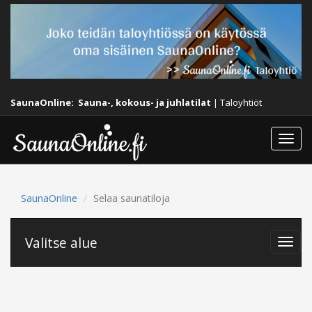
SaunaOnline:
Sauna-, kokous- ja juhlatilat
|
Taloyhtiöt
Togg
navi
SaunaOnline
Selaa saunatiloja
Valitse alue