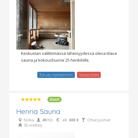
Keskustan välittömässä läheisyydessä oleva tilava
sauna ja kokoushuone 25 henkilölle.
Tutustu tarkemmin
Varaa tästä
Uusi!
Henria Sauna
Nokia
40
hlö
alk.
600 €
Omat juomat
3D-esittely