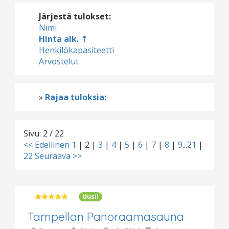
Järjestä tulokset:
Nimi
Hinta alk.
Henkilökapasiteetti
Arvostelut
»
Rajaa tuloksia:
Sivu: 2 / 22
<< Edellinen
1
|
2
|
3
|
4
|
5
|
6
|
7
|
8
|
9
...
21
|
22
Seuraava >>
Uusi!
Tampellan Panoraamasauna