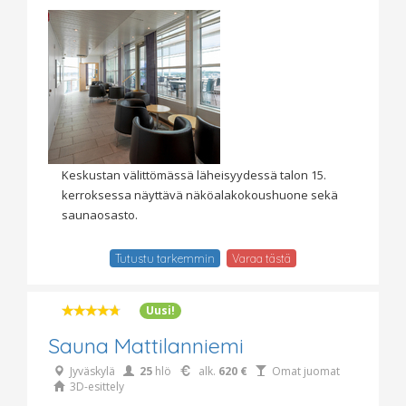
Keskustan välittömässä läheisyydessä talon 15.
kerroksessa näyttävä näköalakokoushuone sekä
saunaosasto.
Tutustu tarkemmin
Varaa tästä
Uusi!
Sauna Mattilanniemi
Jyväskylä
25
hlö
alk.
620 €
Omat juomat
3D-esittely