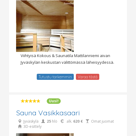
Viihtyisä Kokous & Saunatila Mattilanniemi aivan
Jyväskylän keskustan välittömässä läheisyydessä.
Tutustu tarkemmin
Varaa tästä
Uusi!
Sauna Vasikkasaari
Jyväskylä
25
hlö
alk.
620 €
Omat juomat
3D-esittely