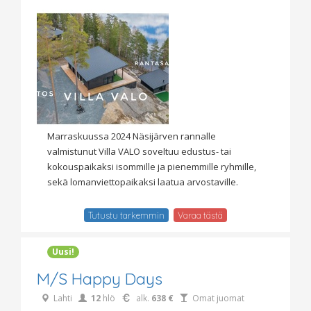
Marraskuussa 2024 Näsijärven rannalle
valmistunut Villa VALO soveltuu edustus- tai
kokouspaikaksi isommille ja pienemmille ryhmille,
sekä lomanviettopaikaksi laatua arvostaville.
Tutustu tarkemmin
Varaa tästä
Uusi!
M/S Happy Days
Lahti
12
hlö
alk.
638 €
Omat juomat