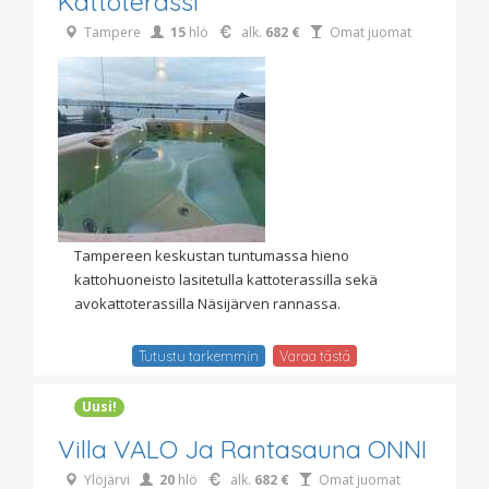
Kattoterassi
Tampere
15
hlö
alk.
682 €
Omat juomat
Tampereen keskustan tuntumassa hieno
kattohuoneisto lasitetulla kattoterassilla sekä
avokattoterassilla Näsijärven rannassa.
Tutustu tarkemmin
Varaa tästä
Uusi!
Villa VALO Ja Rantasauna ONNI
Ylöjärvi
20
hlö
alk.
682 €
Omat juomat