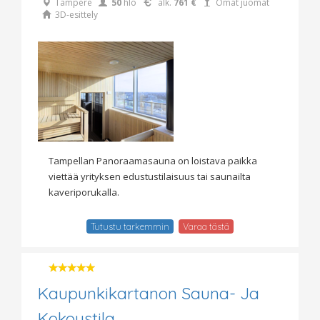
Tampere
50
hlö
alk.
761 €
Omat juomat
3D-esittely
Tampellan Panoraamasauna on loistava paikka
viettää yrityksen edustustilaisuus tai saunailta
kaveriporukalla.
Tutustu tarkemmin
Varaa tästä
Kaupunkikartanon Sauna- Ja
Kokoustila