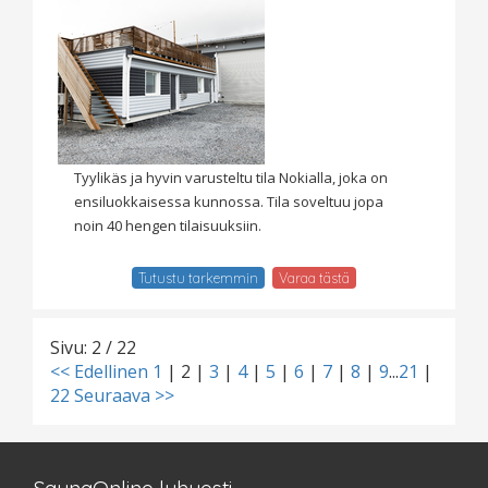
Tyylikäs ja hyvin varusteltu tila Nokialla, joka on
ensiluokkaisessa kunnossa. Tila soveltuu jopa
noin 40 hengen tilaisuuksiin.
Tutustu tarkemmin
Varaa tästä
Sivu: 2 / 22
<< Edellinen
1
|
2
|
3
|
4
|
5
|
6
|
7
|
8
|
9
...
21
|
22
Seuraava >>