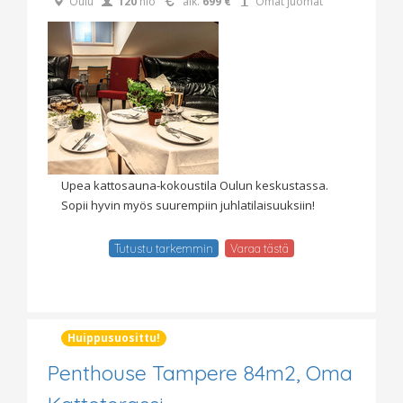
Oulu
120
hlö
alk.
699 €
Omat juomat
Upea kattosauna-kokoustila Oulun keskustassa.
Sopii hyvin myös suurempiin juhlatilaisuuksiin!
Tutustu tarkemmin
Varaa tästä
Huippusuosittu!
Penthouse Tampere 84m2, Oma