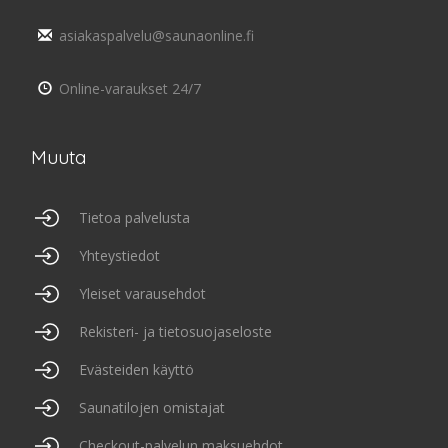
asiakaspalvelu@saunaonline.fi
Online-varaukset 24/7
Muuta
Tietoa palvelusta
Yhteystiedot
Yleiset varausehdot
Rekisteri- ja tietosuojaseloste
Evästeiden käyttö
Saunatilojen omistajat
Checkout-palvelun maksuehdot