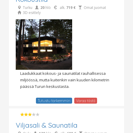
Turku
20
hlö
alk.
719 €
Omat juomat
3D-esittely
Laadukkaat kokous- ja saunatilat rauhallisessa
miljöössä, mutta kuitenkin vain kuuden kilometrin
päässä Turun keskustasta.
Tutustu tarkemmin
Varaa tästä
Viljasali & Saunatila