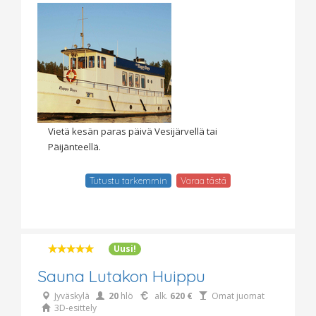
Vietä kesän paras päivä Vesijärvellä tai
Päijänteellä.
Tutustu tarkemmin
Varaa tästä
Uusi!
Sauna Lutakon Huippu
Jyväskylä
20
hlö
alk.
620 €
Omat juomat
3D-esittely