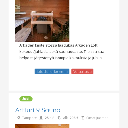
Arkaden kiinteistössä laadukas Arkaden Loft
kokous-/juhlatila sekä saunaosasto. Tiloissa saa
helposti järjestettyä isompia kokouksia ja juhlia.
Tutustu tarkemmin
Varaa tästä
Uusi!
Artturi 9 Sauna
Tampere
25
hlö
alk.
296 €
Omat juomat