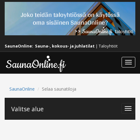
SaunaOnline:
Sauna-, kokous- ja juhlatilat
|
Taloyhtiöt
Togg
navi
SaunaOnline
Selaa saunatiloja
Valitse alue