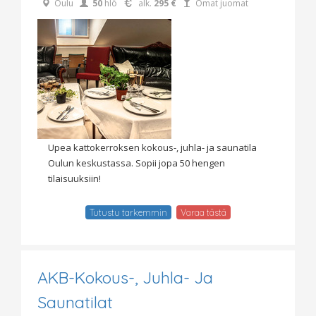
Oulu
50
hlö
alk.
295 €
Omat juomat
Upea kattokerroksen kokous-, juhla- ja saunatila
Oulun keskustassa. Sopii jopa 50 hengen
tilaisuuksiin!
Tutustu tarkemmin
Varaa tästä
AKB-Kokous-, Juhla- Ja
Saunatilat