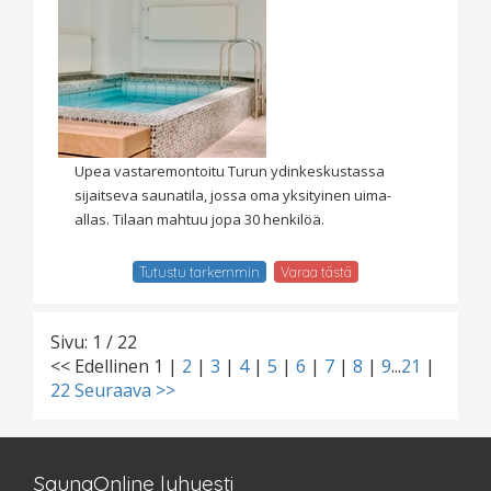
Upea vastaremontoitu Turun ydinkeskustassa
sijaitseva saunatila, jossa oma yksityinen uima-
allas. Tilaan mahtuu jopa 30 henkilöä.
Tutustu tarkemmin
Varaa tästä
Sivu: 1 / 22
<< Edellinen
1
|
2
|
3
|
4
|
5
|
6
|
7
|
8
|
9
...
21
|
22
Seuraava >>
SaunaOnline lyhyesti