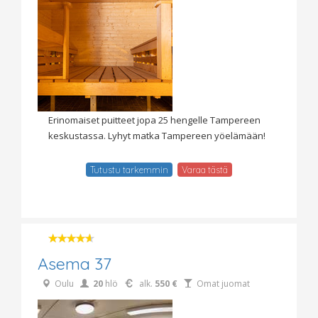
Erinomaiset puitteet jopa 25 hengelle Tampereen
keskustassa. Lyhyt matka Tampereen yöelämään!
Tutustu tarkemmin
Varaa tästä
Asema 37
Oulu
20
hlö
alk.
550 €
Omat juomat