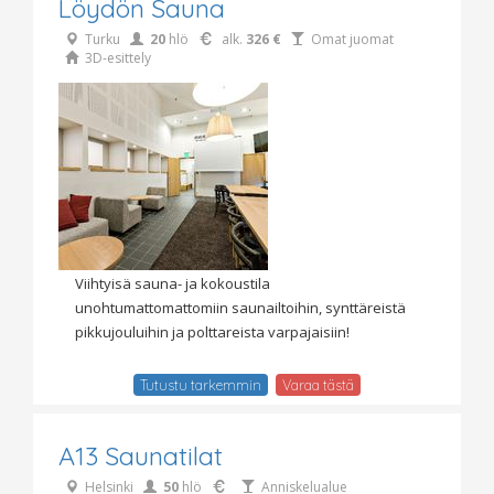
Löydön Sauna
Turku
20
hlö
alk.
326 €
Omat juomat
3D-esittely
Viihtyisä sauna- ja kokoustila
unohtumattomattomiin saunailtoihin, synttäreistä
pikkujouluihin ja polttareista varpajaisiin!
Tutustu tarkemmin
Varaa tästä
A13 Saunatilat
Helsinki
50
hlö
Anniskelualue