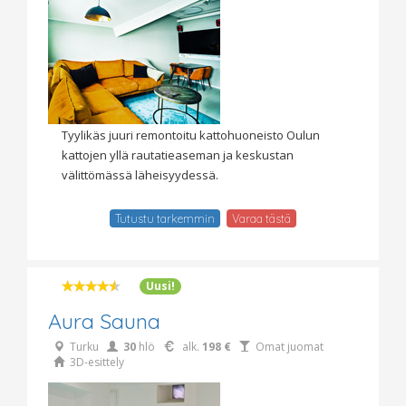
Tyylikäs juuri remontoitu kattohuoneisto Oulun
kattojen yllä rautatieaseman ja keskustan
välittömässä läheisyydessä.
Tutustu tarkemmin
Varaa tästä
Uusi!
Aura Sauna
Turku
30
hlö
alk.
198 €
Omat juomat
3D-esittely