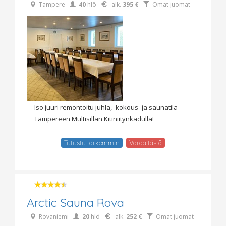
Tampere
40
hlö
alk.
395 €
Omat juomat
Iso juuri remontoitu juhla,- kokous- ja saunatila
Tampereen Multisillan Kitiniitynkadulla!
Tutustu tarkemmin
Varaa tästä
Arctic Sauna Rova
Rovaniemi
20
hlö
alk.
252 €
Omat juomat