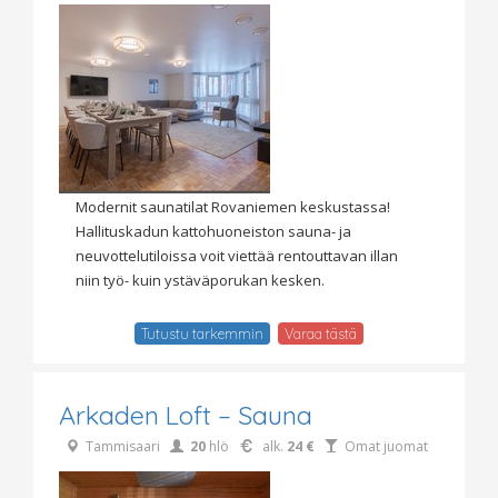
Modernit saunatilat Rovaniemen keskustassa!
Hallituskadun kattohuoneiston sauna- ja
neuvottelutiloissa voit viettää rentouttavan illan
niin työ- kuin ystäväporukan kesken.
Tutustu tarkemmin
Varaa tästä
Arkaden Loft – Sauna
Tammisaari
20
hlö
alk.
24 €
Omat juomat