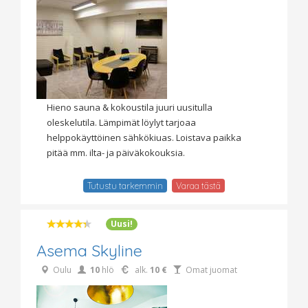
Hieno sauna & kokoustila juuri uusitulla
oleskelutila. Lämpimät löylyt tarjoaa
helppokäyttöinen sähkökiuas. Loistava paikka
pitää mm. ilta- ja päiväkokouksia.
Tutustu tarkemmin
Varaa tästä
Uusi!
Asema Skyline
Oulu
10
hlö
alk.
10 €
Omat juomat