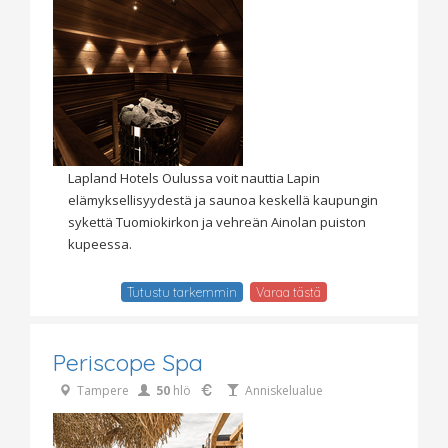
Lapland Hotels Oulussa voit nauttia Lapin
elämyksellisyydestä ja saunoa keskellä kaupungin
sykettä Tuomiokirkon ja vehreän Ainolan puiston
kupeessa.
Tutustu tarkemmin
Varaa tästä
Periscope Spa
Tampere
50
hlö
Anniskelualue