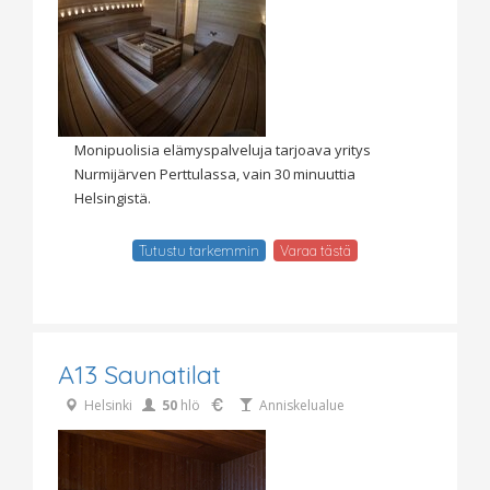
Monipuolisia elämyspalveluja tarjoava yritys
Nurmijärven Perttulassa, vain 30 minuuttia
Helsingistä.
Tutustu tarkemmin
Varaa tästä
A13 Saunatilat
Helsinki
50
hlö
Anniskelualue