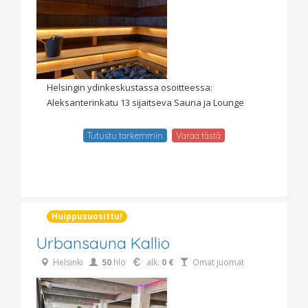
Helsingin ydinkeskustassa osoitteessa:
Aleksanterinkatu 13 sijaitseva Sauna ja Lounge
Tutustu tarkemmin
Varaa tästä
Huippusuosittu!
Urbansauna Kallio
Helsinki
50
hlö
alk.
0 €
Omat juomat