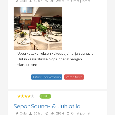
Oulu
50
hlö
alk.
295 €
Omat juomat
Upea kattokerroksen kokous-, juhla- ja saunatila
Oulun keskustassa. Sopii jopa 50 hengen
tilaisuuksiin!
Tutustu tarkemmin
Varaa tästä
Uusi!
SepänSauna- & Juhlatila
Oulu
50
hlö
alk.
295 €
Omat juomat