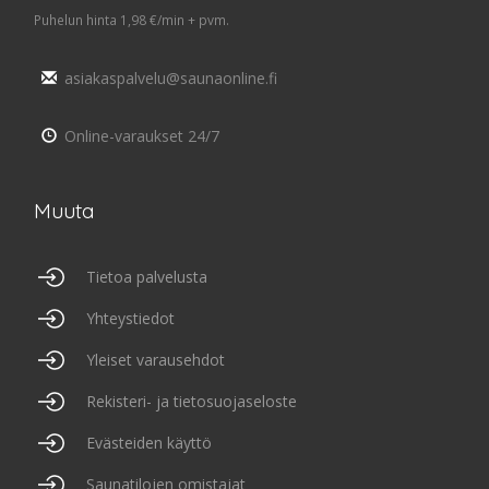
Puhelun hinta 1,98 €/min + pvm.
asiakaspalvelu@saunaonline.fi
Online-varaukset 24/7
Muuta
Tietoa palvelusta
Yhteystiedot
Yleiset varausehdot
Rekisteri- ja tietosuojaseloste
Evästeiden käyttö
Saunatilojen omistajat