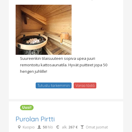
Suureenkin tilaisuuteen sopiva upea juuri
remontoitu kattosaunatila. Hyvät puitteet jopa 50
hengen juhlille!
Tutustu tarkemmin
Varaa tästä
Uusi!
Purolan Pirtti
Kuopio
50
hlö
alk.
267 €
Omat juomat