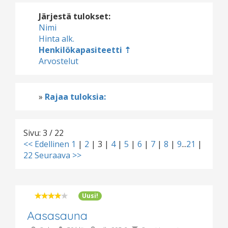
Järjestä tulokset:
Nimi
Hinta alk.
Henkilökapasiteetti
Arvostelut
»
Rajaa tuloksia:
Sivu: 3 / 22
<< Edellinen
1
|
2
|
3
|
4
|
5
|
6
|
7
|
8
|
9
...
21
|
22
Seuraava >>
Uusi!
Aasasauna