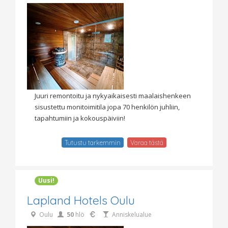
Juuri remontoitu ja nykyaikaisesti maalaishenkeen
sisustettu monitoimitila jopa 70 henkilön juhliin,
tapahtumiin ja kokouspäiviin!
Tutustu tarkemmin
Varaa tästä
Uusi!
Lapland Hotels Oulu
Oulu
50
hlö
Anniskelualue