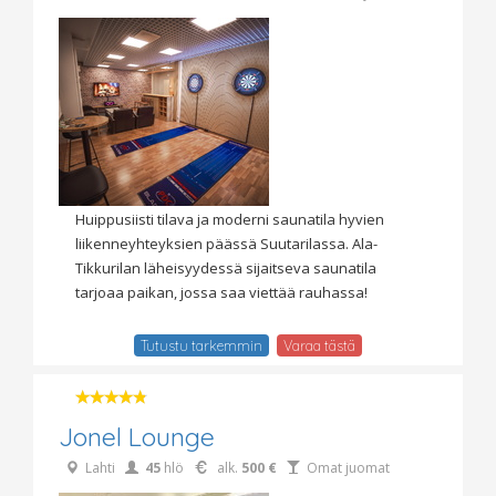
Huippusiisti tilava ja moderni saunatila hyvien
liikenneyhteyksien päässä Suutarilassa. Ala-
Tikkurilan läheisyydessä sijaitseva saunatila
tarjoaa paikan, jossa saa viettää rauhassa!
Tutustu tarkemmin
Varaa tästä
Jonel Lounge
Lahti
45
hlö
alk.
500 €
Omat juomat