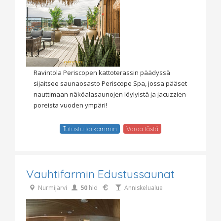
Ravintola Periscopen kattoterassin päädyssä
sijaitsee saunaosasto Periscope Spa, jossa pääset
nauttimaan näköalasaunojen löylyistä ja jacuzzien
poreista vuoden ympäri!
Tutustu tarkemmin
Varaa tästä
Vauhtifarmin Edustussaunat
Nurmijärvi
50
hlö
Anniskelualue