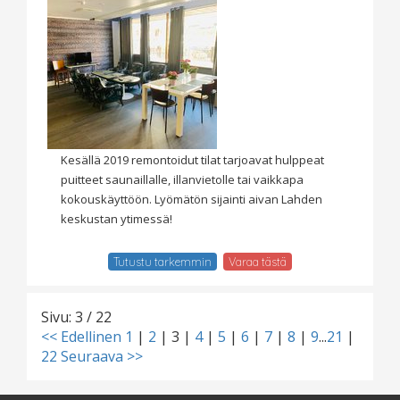
Kesällä 2019 remontoidut tilat tarjoavat hulppeat
puitteet saunaillalle, illanvietolle tai vaikkapa
kokouskäyttöön. Lyömätön sijainti aivan Lahden
keskustan ytimessä!
Tutustu tarkemmin
Varaa tästä
Sivu: 3 / 22
<< Edellinen
1
|
2
|
3
|
4
|
5
|
6
|
7
|
8
|
9
...
21
|
22
Seuraava >>