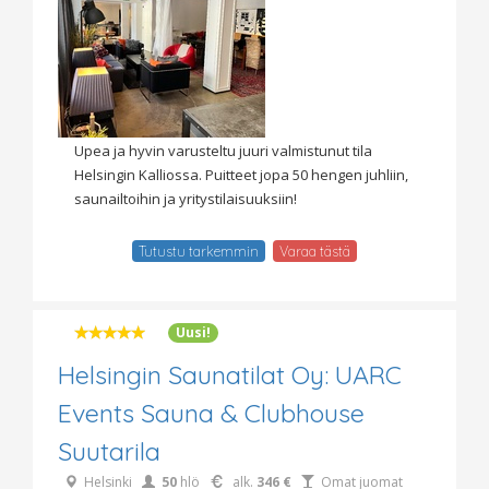
Upea ja hyvin varusteltu juuri valmistunut tila
Helsingin Kalliossa. Puitteet jopa 50 hengen juhliin,
saunailtoihin ja yritystilaisuuksiin!
Tutustu tarkemmin
Varaa tästä
Uusi!
Helsingin Saunatilat Oy: UARC
Events Sauna & Clubhouse
Suutarila
Helsinki
50
hlö
alk.
346 €
Omat juomat