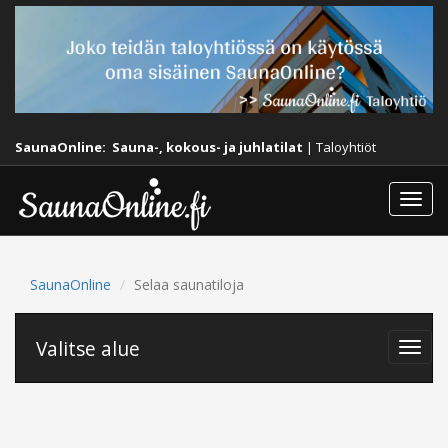
SaunaOnline:
Sauna-, kokous- ja juhlatilat
|
Taloyhtiöt
Togg
navi
SaunaOnline
Selaa saunatiloja
Valitse alue