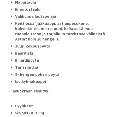
Fläppitaulu
Ilmoitustaulu
Valikoima lautapelejä
Keittiössä: jääkaappi, astianpesukone,
kahvinkeitin, mikro, uuni, hella sekä muu
ruoanlaittoon ja tarjoiluun tarvittava välineistö.
Astiat noin 20 hengelle.
suuri kokouspöytä
Baaritiski
Biljardipöytä
Tanssilattia
9- hengen pokeri pöytä
Iso kylmäkaappi
Tilavuokraan sisältyy:
​Pyyhkeet
Siivous (n. 1.5h)