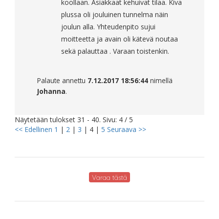
koollaan. Asiakkaat kehuivat tilaa. Kiva
plussa oli jouluinen tunnelma näin
joulun alla. Yhteudenpito sujui
moitteetta ja avain oli kätevä noutaa
sekä palauttaa . Varaan toistenkin.
Palaute annettu
7.12.2017 18:56:44
nimellä
Johanna
.
Näytetään tulokset 31 - 40. Sivu: 4 / 5
<< Edellinen
1
|
2
|
3
|
4
|
5
Seuraava >>
Varaa tästä