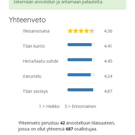
tekemään arvostelun ja antamaan palautetta.
Yhteenveto
Yleisarvosana
4.36
Tilan kunto
4.41
Hinta/laatu-suhde
4.45
Varustelu
4.24
Tilan siisteys
4.67
1 = Heikko 5 = Erinomainen
Yhteenveto perustuu
42
arvosteltuun tilaisuuteen,
joissa on ollut yhteensä
687
osallistujaa.