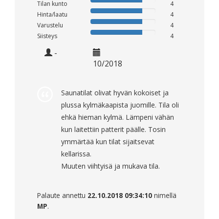
Tilan kunto
4
Hinta/laatu
4
Varustelu
4
Siisteys
4
-
10/2018
Saunatilat olivat hyvän kokoiset ja
plussa kylmäkaapista juomille. Tila oli
ehkä hieman kylmä. Lämpeni vähän
kun laitettiin patterit päälle. Tosin
ymmärtää kun tilat sijaitsevat
kellarissa.
Muuten viihtyisä ja mukava tila.
Palaute annettu
22.10.2018 09:34:10
nimellä
MP
.