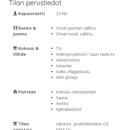
Tilan perustiedot
Kapasiteetti
25 hlö
Ruoka &
Omat juomat sallittu
Juoma
Omat ruoat sallittu
Kokous &
TV
Viihde
Videoprojektori / suuri taulu-tv
Äänentoisto
Karaoke
Valko-/fläppitaulu
WiFi-yhteys
Puitteet
Kokous-/oleskelutilat
Sauna
Keittiö
Kylmälaitteet
Tilan
Liikunta- ja viihdekeskus OZ
omistaja
MAX Oy