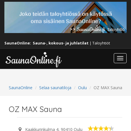
SaunaOnline:
Sauna-, kokous- ja juhlatilat
|
Taloyhtiöt
Togg
navi
SaunaOnline
Selaa saunatiloja
Oulu
OZ MAX Sauna
OZ MAX Sauna
Kaakkurinkulma 4, 90410 Oulu