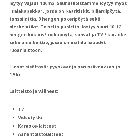
löytyy vajaat 100m2. Saunatiloistamme löytyy myös
"salakapakka", jossa on baaritiskit, biljardipöytä,
tanssilattia, 9 hengen pokeripöytä sekä
oleskelutilat. Toiselta puolelta
löytyy suuri 10-12
hengen kokous/ruokapöytä, sohvat ja TV / karaoke
sekä oma keittiö, jossa on mahdollisuudet
ruoanlaittoon.
Hinnat sisältävät pyyhkeet ja perussiivouksen (n.
1.5h).
Laitteisto ja välineet:
TV
Videotykki
Karaoke-laitteet
Äänentoistolaitteet