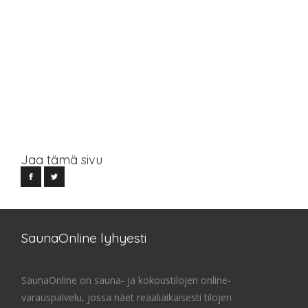
Jaa tämä sivu
SaunaOnline lyhyesti
SaunaOnline on sauna- ja kokoustilojen online-
varauspalvelu, jossa näet reaaliaikaisesti tilojen