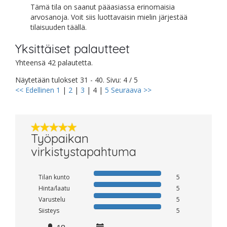
Tämä tila on saanut pääasiassa erinomaisia
arvosanoja. Voit siis luottavaisin mielin järjestää
tilaisuuden täällä.
Yksittäiset palautteet
Yhteensä 42 palautetta.
Näytetään tulokset 31 - 40. Sivu: 4 / 5
<< Edellinen
1
|
2
|
3
|
4
|
5
Seuraava >>
Työpaikan
virkistystapahtuma
Tilan kunto
5
Hinta/laatu
5
Varustelu
5
Siisteys
5