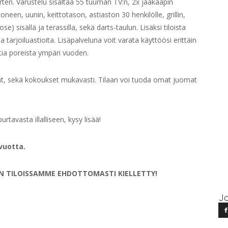
arten. Varustelu sisältää 55 tuuman TV:n, 2x jääkaapin
neen, uunin, keittotason, astiaston 30 henkilölle, grillin,
) sisällä ja terassilla, sekä darts-taulun. Lisäksi tiloista
ia tarjoiluastioita. Lisäpalveluna voit varata käyttöösi erittäin
tia poreista ympäri vuoden.
uhlat, sekä kokoukset mukavasti. Tilaan voi tuoda omat juomat
tavasta illalliseen, kysy lisää!
vuotta.
N TILOISSAMME EHDOTTOMASTI KIELLETTY!
Ja