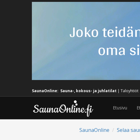
SaunaOnline:
Sauna-, kokous- ja juhlatilat
|
Taloyhtiöt
Etusivu
E
SaunaOnline
Selaa sau