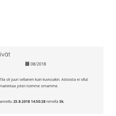
ivät
5
08/2018
Tila oli juuri sellainen kuin kuvissakin. Astioista ei ollut
mainintaa joten toimme omamme.
 annettu
25.8.2018 14:50:28
nimellä
Sk
.