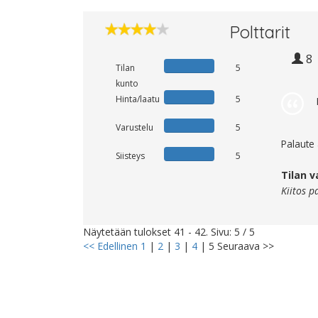
Polttarit
8
Tilan
5
kunto
Hinta/laatu
5
Varustelu
5
Palaute
Siisteys
5
Tilan v
Kiitos p
Näytetään tulokset 41 - 42. Sivu: 5 / 5
<< Edellinen
1
|
2
|
3
|
4
|
5
Seuraava >>