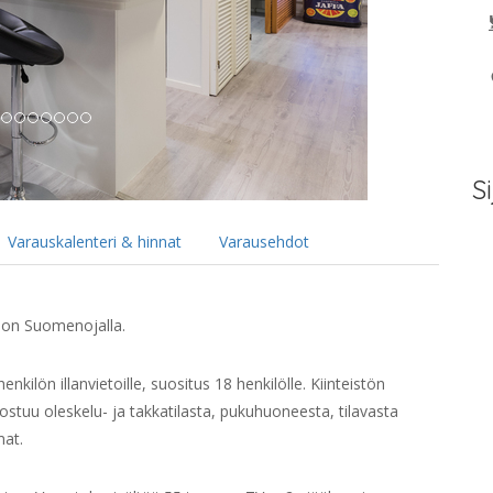
Si
Varauskalenteri & hinnat
Varausehdot
spoon Suomenojalla.
enkilön illanvietoille, suositus 18 henkilölle. Kiinteistön
ostuu oleskelu- ja takkatilasta, pukuhuoneesta, tilavasta
mat.