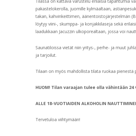
Tilassa on kattava varustelu erilaisia tapahtumia v
pakastelokerolla, juomille kylmäaltaan, astianpesuko
takan, kahvinkeittimen, äänentoistojärjestelmän (Bose
löytyy viini-, skumppa- ja konjakkilaseja sekä erilais
laadukkaan Jacuzzin ulkoporealtaan, jossa voi naut
Saunatiloissa vietät niin yritys-, perhe- ja muut j
ja tarjoilut.
Tilaan on myös mahdollista tilata ruokaa pienestä pur
HUOM! Tilan varaajan tulee olla vähintään 24 
ALLE 18-VUOTIAIDEN ALKOHOLIN NAUTTIMINE
Tervetuloa viihtymään!