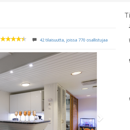
T
42 tilaisuutta, joissa 770 osallistujaa
Next