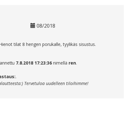
08/2018
Hienot tilat 8 hengen porukalle, tyylikäs sisustus.
 annettu
7.8.2018 17:23:36
nimellä
ren
.
astaus:
.
alautteesta:) Tervetuloa uudelleen tiloihimme!