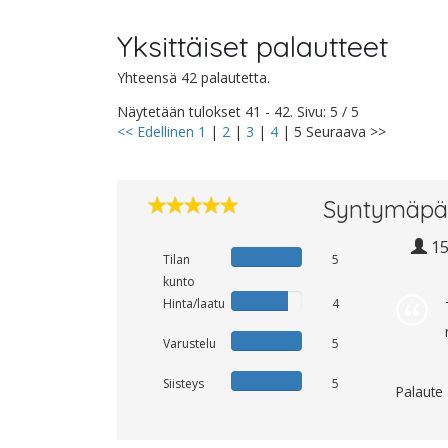
Yksittäiset palautteet
Yhteensä 42 palautetta.
Näytetään tulokset 41 - 42. Sivu: 5 / 5
<< Edellinen
1
|
2
|
3
|
4
|
5
Seuraava >>
Syntymäpä
1
Tilan
5
kunto
Hinta/laatu
4
Varustelu
5
Siisteys
5
Palaute