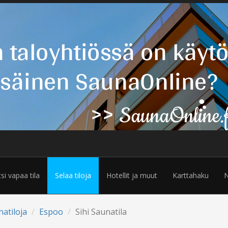
tsi vapaa tila
Selaa tiloja
Hotellit ja muut
Karttahaku
N
natiloja
Espoo
Sihi Saunatila