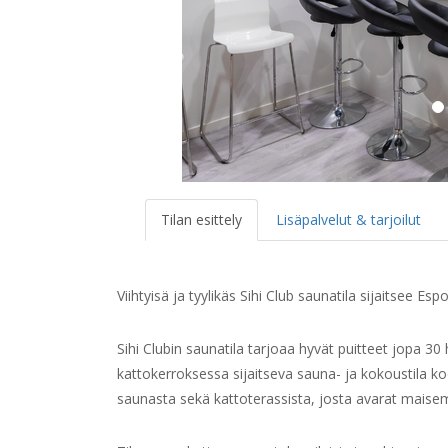
Tilan esittely
Lisäpalvelut & tarjoilut
Viihtyisä ja tyylikäs Sihi Club saunatila sijaitsee E
Sihi Clubin saunatila tarjoaa hyvät puitteet jopa 30 h
kattokerroksessa sijaitseva sauna- ja kokoustila ko
saunasta sekä kattoterassista, josta avarat maise