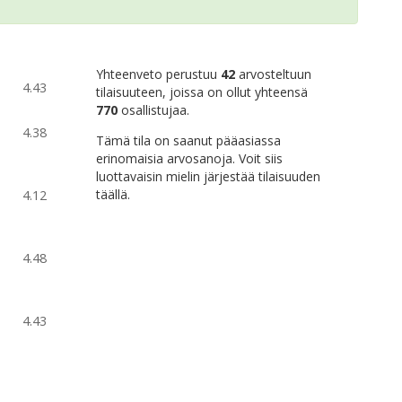
Yhteenveto perustuu
42
arvosteltuun
4.43
tilaisuuteen, joissa on ollut yhteensä
770
osallistujaa.
4.38
Tämä tila on saanut pääasiassa
erinomaisia arvosanoja. Voit siis
luottavaisin mielin järjestää tilaisuuden
täällä.
4.12
4.48
4.43