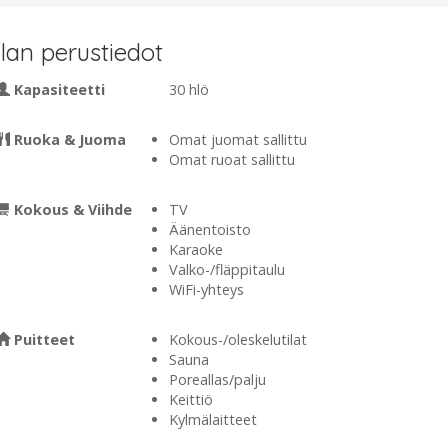
ilan perustiedot
Kapasiteetti
30 hlö
Ruoka & Juoma
Omat juomat sallittu
Omat ruoat sallittu
Kokous & Viihde
TV
Äänentoisto
Karaoke
Valko-/fläppitaulu
WiFi-yhteys
Puitteet
Kokous-/oleskelutilat
Sauna
Poreallas/palju
Keittiö
Kylmälaitteet