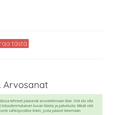
raa tästä
& Arvosanat
ssa tehneet pääsevät arvostelemaan tilan. Voit siis olla
t totuudenmukaisen kuvan tilasta ja palvelusta. Mikäli olet
isesti sähköpostitse linkin, josta pääset tekemään