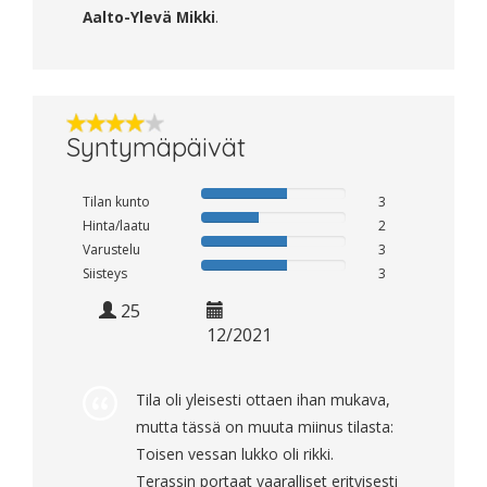
Aalto-Ylevä Mikki
.
Syntymäpäivät
Tilan kunto
3
Hinta/laatu
2
Varustelu
3
Siisteys
3
25
12/2021
Tila oli yleisesti ottaen ihan mukava,
mutta tässä on muuta miinus tilasta:
Toisen vessan lukko oli rikki.
Terassin portaat vaaralliset erityisesti