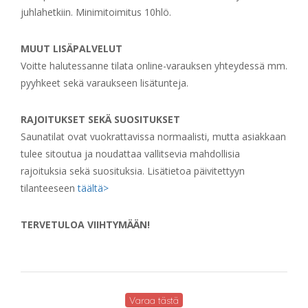
juhlahetkiin. Minimitoimitus 10hlö.
MUUT LISÄPALVELUT
Voitte halutessanne tilata online-varauksen yhteydessä mm.
pyyhkeet sekä varaukseen lisätunteja.
RAJOITUKSET SEKÄ SUOSITUKSET
Saunatilat ovat vuokrattavissa normaalisti, mutta asiakkaan
tulee sitoutua ja noudattaa vallitsevia mahdollisia
rajoituksia sekä suosituksia. Lisätietoa päivitettyyn
tilanteeseen
täältä>
TERVETULOA VIIHTYMÄÄN!
Varaa tästä