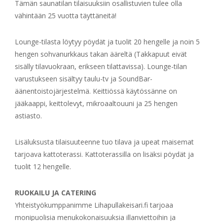
Tämän saunatilan tilaisuuksiin osallistuvien tulee olla
vähintään 25 vuotta täyttäneitä!
Lounge-tilasta löytyy pöydät ja tuolit 20 hengelle ja noin 5
hengen sohvanurkkaus takan ääreltä (Takkapuut eivät
sisälly tilavuokraan, erikseen tilattavissa). Lounge-tilan
varustukseen sisältyy taulu-tv ja SoundBar-
äänentoistojärjestelmä. Keittiössä käytössänne on
jääkaappi, keittolevyt, mikroaaltouuni ja 25 hengen
astiasto.
Lisäluksusta tilaisuuteenne tuo tilava ja upeat maisemat
tarjoava kattoterassi. Kattoterassilla on lisäksi pöydät ja
tuolit 12 hengelle.
RUOKAILU JA CATERING
Yhteistyökumppanimme Lihapullakeisari.fi tarjoaa
monipuolisia menukokonaisuuksia illanviettoihin ja