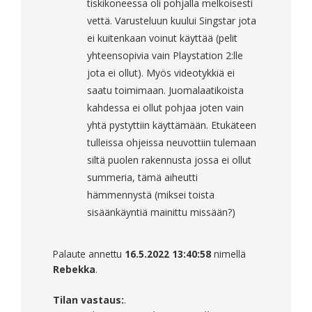
tiskikoneessa oli pohjalla melkoisesti
vettä. Varusteluun kuului Singstar jota
ei kuitenkaan voinut käyttää (pelit
yhteensopivia vain Playstation 2:lle
jota ei ollut). Myös videotykkiä ei
saatu toimimaan. Juomalaatikoista
kahdessa ei ollut pohjaa joten vain
yhtä pystyttiin käyttämään. Etukäteen
tulleissa ohjeissa neuvottiin tulemaan
siltä puolen rakennusta jossa ei ollut
summeria, tämä aiheutti
hämmennystä (miksei toista
sisäänkäyntiä mainittu missään?)
Palaute annettu
16.5.2022 13:40:58
nimellä
Rebekka
.
Tilan vastaus:
.