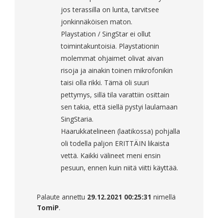
jos terassilla on lunta, tarvitsee
jonkinnäköisen maton.
Playstation / SingStar ei ollut
toimintakuntoisia. Playstationin
molemmat ohjaimet olivat aivan
risoja ja ainakin toinen mikrofonikin
taisi olla rikki. Tämä oli suuri
pettymys, sillä tila varattiin osittain
sen takia, että siellä pystyi laulamaan
SingStaria.
Haarukkatelineen (laatikossa) pohjalla
oli todella paljon ERITTÄIN likaista
vettä. Kaikki välineet meni ensin
pesuun, ennen kuin niitä viitti käyttää.
Palaute annettu
29.12.2021 00:25:31
nimellä
TomiP
.