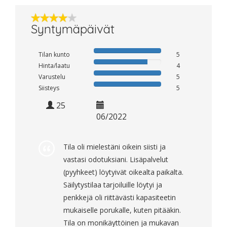
Syntymäpäivät
Tilan kunto
5
Hinta/laatu
4
Varustelu
5
Siisteys
5
25
06/2022
Tila oli mielestäni oikein siisti ja
vastasi odotuksiani. Lisäpalvelut
(pyyhkeet) löytyivät oikealta paikalta.
Säilytystilaa tarjoiluille löytyi ja
penkkejä oli riittävästi kapasiteetin
mukaiselle porukalle, kuten pitääkin.
Tila on monikäyttöinen ja mukavan