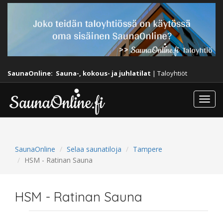
SaunaOnline:
Sauna-, kokous- ja juhlatilat
|
Taloyhtiöt
Togg
navi
SaunaOnline
Selaa saunatiloja
Tampere
HSM - Ratinan Sauna
HSM - Ratinan Sauna