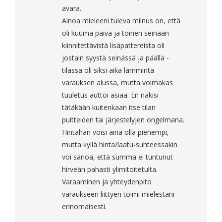
avara.
Ainoa mieleeni tuleva miinus on, että
oli kuuma päivä ja toinen seinään
kiinnitettävistä lisäpattereista oli
jostain syystä seinässä ja päällä -
tilassa oli siksi aika lämmintä
varauksen alussa, mutta voimakas
tuuletus auttoi asiaa. En näkisi
tätäkään kuitenkaan itse tilan
puitteiden tai järjestelyjen ongelmana.
Hintahan voisi aina olla pienempi,
mutta kyllä hinta/laatu-suhteessakin
voi sanoa, että summa ei tuntunut
hirveän pahasti ylimitoitetulta.
Varaaminen ja yhteydenpito
varaukseen liittyen toimi mielestäni
erinomaisesti.