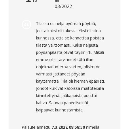
18
03/2022
Tilassa oli neljä pyöreää pöytää,
joista kaksi oli tukevia. Yksi oli siinä
kunnossa, että se kannattaa poistaa
tilasta välittömästi. Kaksi neljästä
pöydänjalasta olivat täysin irti. Mikäli
emme olisi tarvinneet tätä illan
ohjelmanumeroa varten, olisimme
varmasti jättäneet pöydän
käyttämättä. Tila oli hieman epäsiisti.
Johdot kulkivat katoissa maitoteipillä
kiinnitettyinä. Jääkaapista puuttui
kahva. Saunan paneeliseinät
kaipaavat kunnostamista.
Palaute annettu
7.3.2022 08:58:50
nimellä