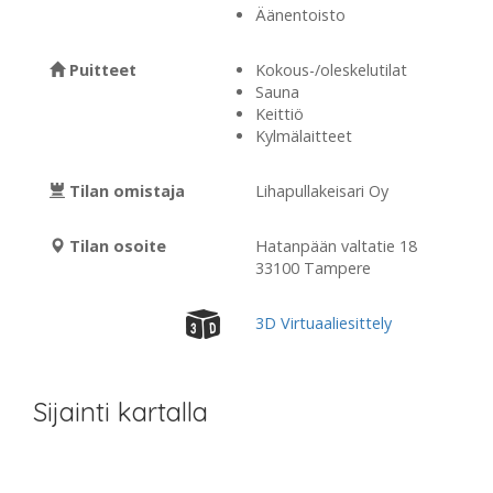
Äänentoisto
Puitteet
Kokous-/oleskelutilat
Sauna
Keittiö
Kylmälaitteet
Tilan omistaja
Lihapullakeisari Oy
Tilan osoite
Hatanpään valtatie 18
33100 Tampere
3D Virtuaaliesittely
Sijainti kartalla