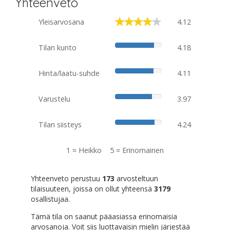
Yhteenveto
Yleisarvosana
4.12
Tilan kunto
4.18
Hinta/laatu-suhde
4.11
Varustelu
3.97
Tilan siisteys
4.24
1 = Heikko 5 = Erinomainen
Yhteenveto perustuu
173
arvosteltuun
tilaisuuteen, joissa on ollut yhteensä
3179
osallistujaa.
Tämä tila on saanut pääasiassa erinomaisia
arvosanoja. Voit siis luottavaisin mielin järjestää