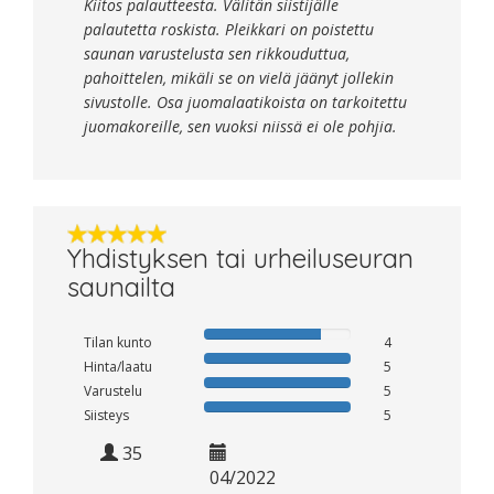
Kiitos palautteesta. Välitän siistijälle
palautetta roskista. Pleikkari on poistettu
saunan varustelusta sen rikkouduttua,
pahoittelen, mikäli se on vielä jäänyt jollekin
sivustolle. Osa juomalaatikoista on tarkoitettu
juomakoreille, sen vuoksi niissä ei ole pohjia.
Yhdistyksen tai urheiluseuran
saunailta
Tilan kunto
4
Hinta/laatu
5
Varustelu
5
Siisteys
5
35
04/2022