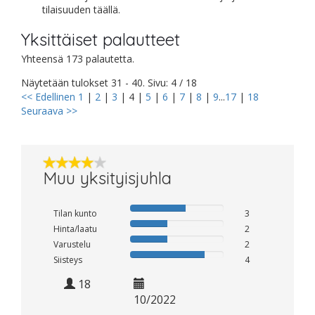
tilaisuuden täällä.
Yksittäiset palautteet
Yhteensä 173 palautetta.
Näytetään tulokset 31 - 40. Sivu: 4 / 18
<< Edellinen
1
|
2
|
3
|
4
|
5
|
6
|
7
|
8
|
9
...
17
|
18
Seuraava >>
Muu yksityisjuhla
Tilan kunto
3
Hinta/laatu
2
Varustelu
2
Siisteys
4
18
10/2022