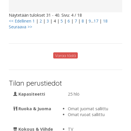
Näytetään tulokset 31 - 40. Sivu: 4 / 18
<< Edellinen
1
|
2
|
3
|
4
|
5
|
6
|
7
|
8
|
9
...
17
|
18
Seuraava >>
Varaa tästä
Tilan perustiedot
Kapasiteetti
25 hlö
Ruoka & Juoma
Omat juomat sallittu
Omat ruoat sallittu
Kokous & Viihde
TV