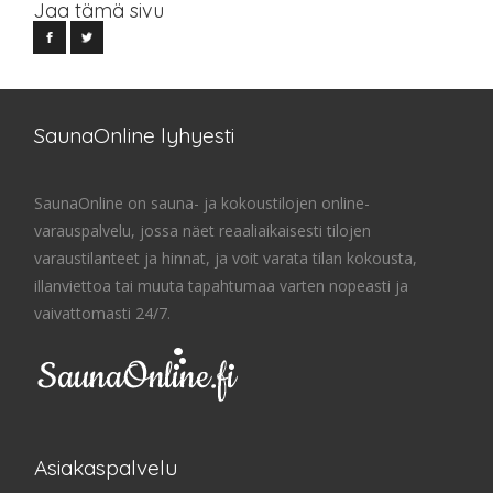
Jaa tämä sivu
SaunaOnline lyhyesti
SaunaOnline on sauna- ja kokoustilojen online-
varauspalvelu, jossa näet reaaliaikaisesti tilojen
varaustilanteet ja hinnat, ja voit varata tilan kokousta,
illanviettoa tai muuta tapahtumaa varten nopeasti ja
vaivattomasti 24/7.
Asiakaspalvelu