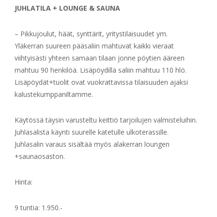
JUHLATILA + LOUNGE & SAUNA
– Pikkujoulut, häät, synttärit, yritystilaisuudet ym.
Yläkerran suureen pääsaliin mahtuvat kaikki vieraat
viihtyisästi yhteen samaan tilaan jonne pöytien ääreen
mahtuu 90 henkilöä. Lisäpöydillä saliin mahtuu 110 hlö.
Lisäpöydät+tuolit ovat vuokrattavissa tilaisuuden ajaksi
kalustekumppaniltamme.
Käytössä täysin varusteltu keittiö tarjoilujen valmisteluihin.
Juhlasalista käynti suurelle katetulle ulkoterassille.
Juhlasalin varaus sisältää myös alakerran loungen
+saunaosaston.
Hinta:
9 tuntia: 1.950.-