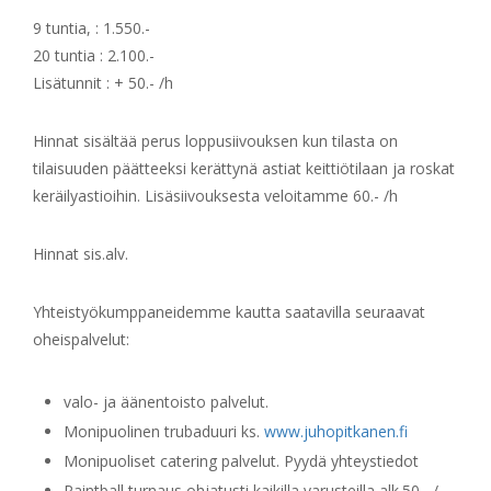
9 tuntia, : 1.550.-
20 tuntia : 2.100.-
Lisätunnit : + 50.- /h
Hinnat sisältää perus loppusiivouksen kun tilasta on
tilaisuuden päätteeksi kerättynä astiat keittiötilaan ja roskat
keräilyastioihin. Lisäsiivouksesta veloitamme 60.- /h
Hinnat sis.alv.
Yhteistyökumppaneidemme kautta saatavilla seuraavat
oheispalvelut:
valo- ja äänentoisto palvelut.
Monipuolinen trubaduuri ks.
www.juhopitkanen.fi
Monipuoliset catering palvelut. Pyydä yhteystiedot
Paintball turnaus ohjatusti kaikilla varusteilla alk.50.- /