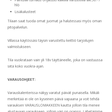
hlö
Lisäkalusteet
Tilaan saat tuoda omat juomat ja halutessasi myös oman
pitopalvelun.
Villassa käytössäsi täysin varustettu keittiö tarjoilujen
valmistukseen.
Tila vuokrataan vain yli 18v täyttäneelle, joka on vastuussa
siitä koko vuokra-ajan.
VARAUSOHJEET:
Varauskalenterissa näkyy varatut päivät punaisella. Mikäli
merkintää ei ole on kyseinen päivä vapaana ja voit tehdä
varauksen VARAUSLOMAKKEEN kautta jolloin tila menee
alustavaan varaukseen, jolloin väri on oranssi. Lähetämme