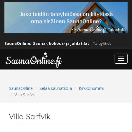
SaunaOnline:
Sauna-, kokous- ja juhlatilat
|
Taloyhtiöt
Togg
navi
SaunaOnline
Selaa saunatiloja
Kirkkonummi
Villa Sarfvik
Villa Sarfvik