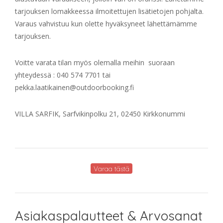
tarjouksen lomakkeessa ilmoitettujen lisätietojen pohjalta.
Varaus vahvistuu kun olette hyväksyneet lähettämämme
tarjouksen.
Voitte varata tilan myös olemalla meihin suoraan
yhteydessä : 040 574 7701 tai
pekka.laatikainen@outdoorbooking.fi
VILLA SARFIK, Sarfvikinpolku 21, 02450 Kirkkonummi
Varaa tästä
Asiakaspalautteet & Arvosanat