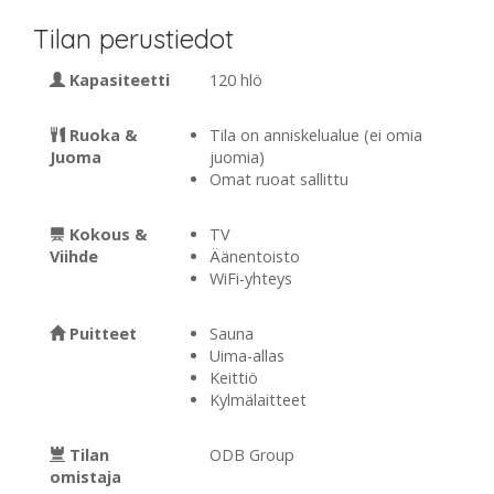
Tilan perustiedot
Kapasiteetti
120 hlö
Ruoka &
Tila on anniskelualue (ei omia
Juoma
juomia)
Omat ruoat sallittu
Kokous &
TV
Viihde
Äänentoisto
WiFi-yhteys
Puitteet
Sauna
Uima-allas
Keittiö
Kylmälaitteet
Tilan
ODB Group
omistaja