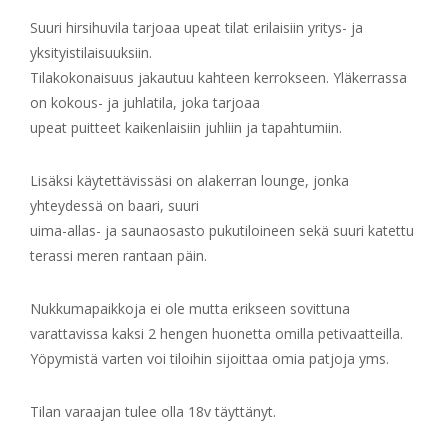
Suuri hirsihuvila tarjoaa upeat tilat erilaisiin yritys- ja
yksityistilaisuuksiin.
Tilakokonaisuus jakautuu kahteen kerrokseen. Yläkerrassa
on kokous- ja juhlatila, joka tarjoaa
upeat puitteet kaikenlaisiin juhliin ja tapahtumiin.
Lisäksi käytettävissäsi on alakerran lounge, jonka
yhteydessä on baari, suuri
uima-allas- ja saunaosasto pukutiloineen sekä suuri katettu
terassi meren rantaan päin.
Nukkumapaikkoja ei ole mutta erikseen sovittuna
varattavissa kaksi 2 hengen huonetta omilla petivaatteilla.
Yöpymistä varten voi tiloihin sijoittaa omia patjoja yms.
Tilan varaajan tulee olla 18v täyttänyt.