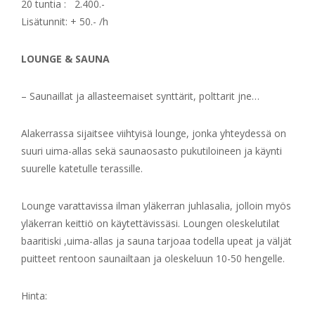
20 tuntia : 2.400.-
Lisätunnit: + 50.- /h
LOUNGE & SAUNA
– Saunaillat ja allasteemaiset synttärit, polttarit jne…
Alakerrassa sijaitsee viihtyisä lounge, jonka yhteydessä on
suuri uima-allas sekä saunaosasto pukutiloineen ja käynti
suurelle katetulle terassille.
Lounge varattavissa ilman yläkerran juhlasalia, jolloin myös
yläkerran keittiö on käytettävissäsi. Loungen oleskelutilat
baaritiski ,uima-allas ja sauna tarjoaa todella upeat ja väljät
puitteet rentoon saunailtaan ja oleskeluun 10-50 hengelle.
Hinta: