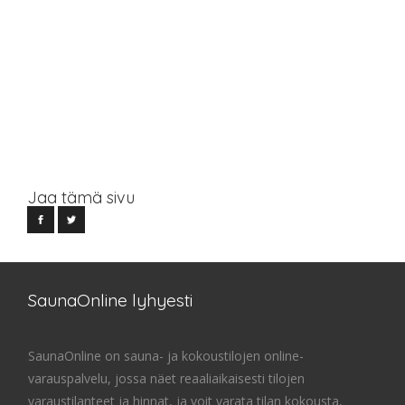
Jaa tämä sivu
SaunaOnline lyhyesti
SaunaOnline on sauna- ja kokoustilojen online-
varauspalvelu, jossa näet reaaliaikaisesti tilojen
varaustilanteet ja hinnat, ja voit varata tilan kokousta,