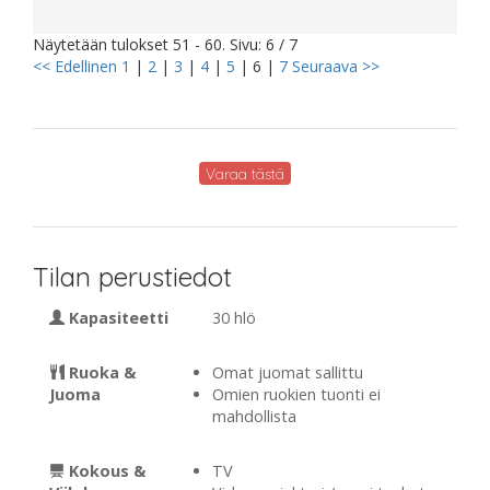
Näytetään tulokset 51 - 60. Sivu: 6 / 7
<< Edellinen
1
|
2
|
3
|
4
|
5
|
6
|
7
Seuraava >>
Varaa tästä
Tilan perustiedot
Kapasiteetti
30 hlö
Ruoka &
Omat juomat sallittu
Juoma
Omien ruokien tuonti ei
mahdollista
Kokous &
TV