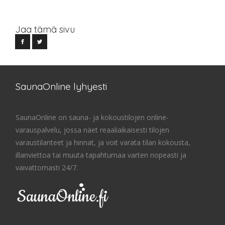
Jaa tämä sivu
SaunaOnline lyhyesti
SaunaOnline on sauna- ja kokoustilojen online-
varauspalvelu, jossa näet reaaliaikaisesti tilojen
varaustilanteet ja hinnat, ja voit varata tilan kokousta,
illanviettoa tai muuta tapahtumaa varten nopeasti ja
vaivattomasti 24/7.