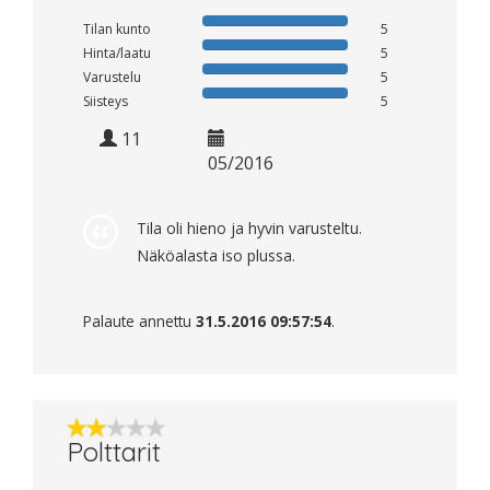
Tilan kunto
5
Hinta/laatu
5
Varustelu
5
Siisteys
5
11
05/2016
Tila oli hieno ja hyvin varusteltu.
Näköalasta iso plussa.
Palaute annettu
31.5.2016 09:57:54
.
Polttarit