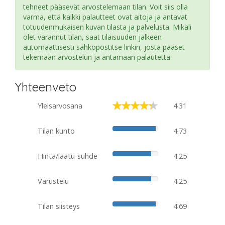
tehneet pääsevät arvostelemaan tilan. Voit siis olla
varma, että kaikki palautteet ovat aitoja ja antavat
totuudenmukaisen kuvan tilasta ja palvelusta. Mikäli
olet varannut tilan, saat tilaisuuden jälkeen
automaattisesti sähköpostitse linkin, josta pääset
tekemään arvostelun ja antamaan palautetta.
Yhteenveto
Yleisarvosana
4.31
Tilan kunto
4.73
Hinta/laatu-suhde
4.25
Varustelu
4.25
Tilan siisteys
4.69