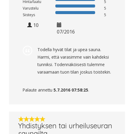
Hinta/laatu
5
Varustelu
5
Siisteys
5
10
07/2016
Todella hyvät tilat ja upea sauna.
Harmi, että varasimme vain kahdeksi
tunniksi. Todennäköisesti tulemme
varaamaan tuon tilan joskus toistekin.
Palaute annettu
5.7.2016 07:58:25
.
Yhdistyksen tai urheiluseuran
saunailta