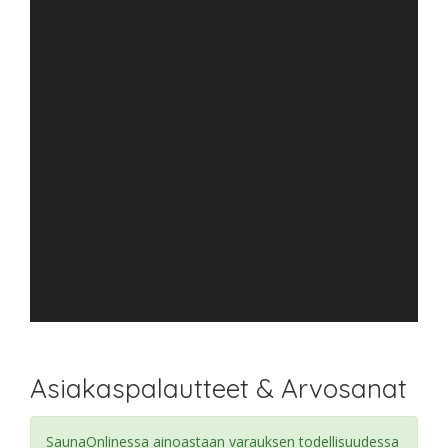
Asiakaspalautteet & Arvosanat
SaunaOnlinessa ainoastaan varauksen todellisuudessa