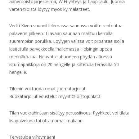
äänentoistojärjestelmä, WiFi-yhteys ja fläppitaulu. Juomia
varten tiloista löytyy myös kylmälaitteet.
Vertti Kiven suunnittelemassa saunassa voitte rentoutua
palaverin jälkeen. Tilavaan saunaan mahtuu kerralla
suurempikin porukka. Löylyjen välissä voit piipahtaa isolla
lasitetulla parvekkeella ihailemassa Helsingin upeaa
merinäköalaa. Neuvotteluhuoneen pöydän ääressä
istumapaikkoja on 20 hengelle ja katetulla terassilla 50
hengelle.
Tiloihin voi tuoda omat juomatarjoilut.
Ruokatarjoilutiedustelut myynti@loistojuhlat.fi
Tilan vuokrahintaan sisältyy perussiivous. Pyyhkeet voi tilata
lisäpalveluna tai ottaa omat mukaan.
Tervetuloa viihtymään!