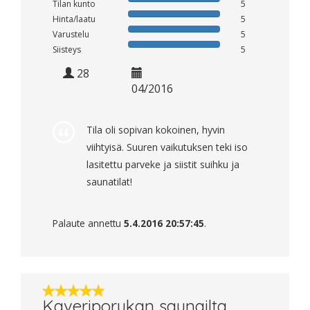
Tilan kunto
5
Hinta/laatu
5
Varustelu
5
Siisteys
5
28
04/2016
Tila oli sopivan kokoinen, hyvin
viihtyisä. Suuren vaikutuksen teki iso
lasitettu parveke ja siistit suihku ja
saunatilat!
Palaute annettu
5.4.2016 20:57:45
.
Kaveriporukan saunailta