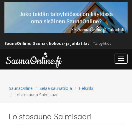
SaunaOnline:
Sauna-, kokous- ja juhlatilat
|
Taloyhtiöt
Togg
navi
SaunaOnline
Selaa saunatiloja
Helsinki
Loistosauna Salmisaari
Loistosauna Salmisaari