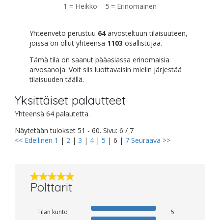
1 = Heikko 5 = Erinomainen
Yhteenveto perustuu
64
arvosteltuun tilaisuuteen,
joissa on ollut yhteensä
1103
osallistujaa.
Tämä tila on saanut pääasiassa erinomaisia
arvosanoja. Voit siis luottavaisin mielin järjestää
tilaisuuden täällä.
Yksittäiset palautteet
Yhteensä 64 palautetta.
Näytetään tulokset 51 - 60. Sivu: 6 / 7
<< Edellinen
1
|
2
|
3
|
4
|
5
|
6
|
7
Seuraava >>
Polttarit
Tilan kunto
5