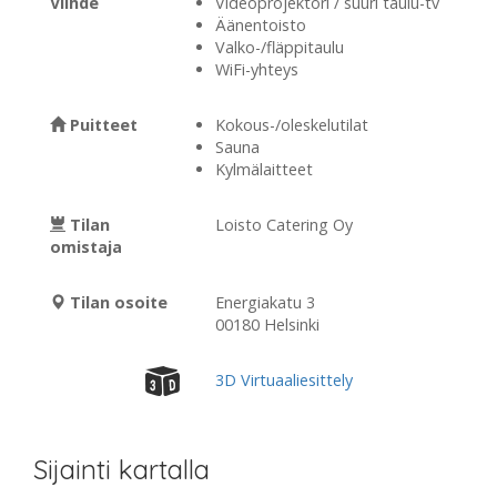
Viihde
Videoprojektori / suuri taulu-tv
Äänentoisto
Valko-/fläppitaulu
WiFi-yhteys
Puitteet
Kokous-/oleskelutilat
Sauna
Kylmälaitteet
Tilan
Loisto Catering Oy
omistaja
Tilan osoite
Energiakatu 3
00180 Helsinki
3D Virtuaaliesittely
Sijainti kartalla