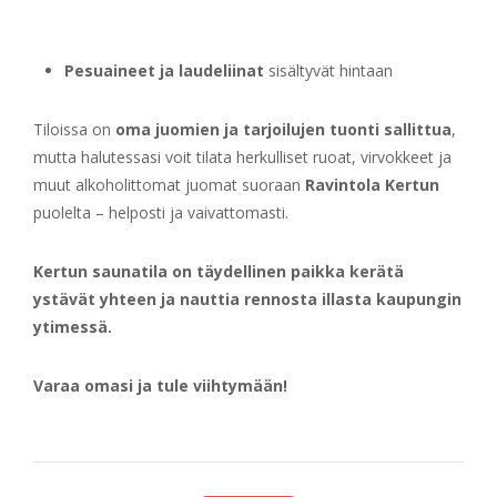
Pesuaineet ja laudeliinat
sisältyvät hintaan
Tiloissa on
oma juomien ja tarjoilujen tuonti sallittua
,
mutta halutessasi voit tilata herkulliset ruoat, virvokkeet ja
muut alkoholittomat juomat suoraan
Ravintola Kertun
puolelta – helposti ja vaivattomasti.
Kertun saunatila on täydellinen paikka kerätä
ystävät yhteen ja nauttia rennosta illasta kaupungin
ytimessä.
Varaa omasi ja tule viihtymään!