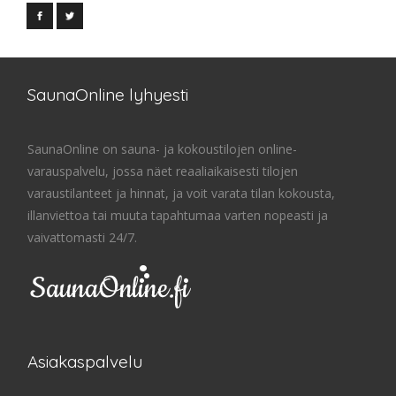
SaunaOnline lyhyesti
SaunaOnline on sauna- ja kokoustilojen online-
varauspalvelu, jossa näet reaaliaikaisesti tilojen
varaustilanteet ja hinnat, ja voit varata tilan kokousta,
illanviettoa tai muuta tapahtumaa varten nopeasti ja
vaivattomasti 24/7.
Asiakaspalvelu