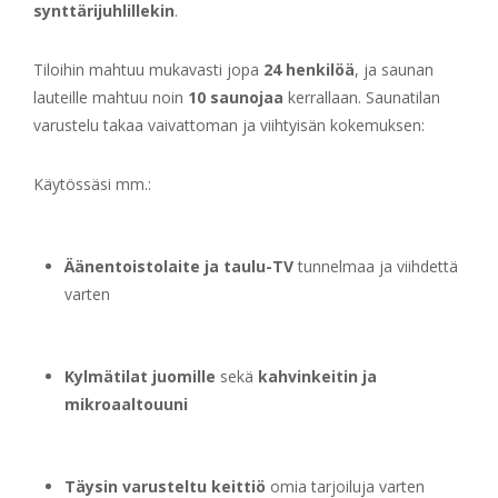
synttärijuhlillekin
.
Tiloihin mahtuu mukavasti jopa
24 henkilöä
, ja saunan
lauteille mahtuu noin
10 saunojaa
kerrallaan. Saunatilan
varustelu takaa vaivattoman ja viihtyisän kokemuksen:
Käytössäsi mm.:
Äänentoistolaite ja taulu-TV
tunnelmaa ja viihdettä
varten
Kylmätilat juomille
sekä
kahvinkeitin ja
mikroaaltouuni
Täysin varusteltu keittiö
omia tarjoiluja varten