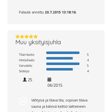
Palaute annettu
20.7.2015 13:18:16
.
Muu yksityisjuhla
Tilan kunto
5
Hinta/laatu
4
Varustelu
5
Siisteys
4
25
06/2015
Viihtyisä ja tilava tila, sopivan tilava
sauna ja kätevä keittiö laitteineen.