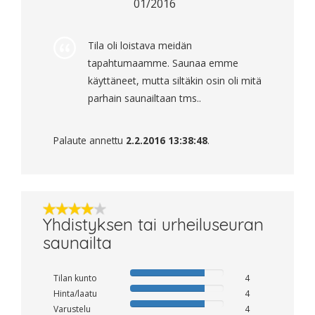
01/2016
Tila oli loistava meidän
tapahtumaamme. Saunaa emme
käyttäneet, mutta siltäkin osin oli mitä
parhain saunailtaan tms..
Palaute annettu
2.2.2016 13:38:48
.
Yhdistyksen tai urheiluseuran
saunailta
Tilan kunto
4
Hinta/laatu
4
Varustelu
4