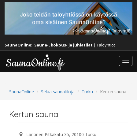
SaunaOnline:
Sauna-, kokous- ja juhlatilat
|
Taloyhtiöt
Togg
navi
SaunaOnline
Selaa saunatiloja
Turku
Kertun sauna
Kertun sauna
Läntinen Pitkäkatu 35, 20100 Turku