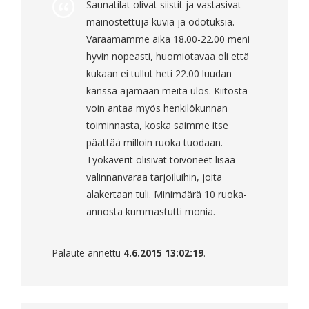
Saunatilat olivat siistit ja vastasivat
mainostettuja kuvia ja odotuksia.
Varaamamme aika 18.00-22.00 meni
hyvin nopeasti, huomiotavaa oli että
kukaan ei tullut heti 22.00 luudan
kanssa ajamaan meitä ulos. Kiitosta
voin antaa myös henkilökunnan
toiminnasta, koska saimme itse
päättää milloin ruoka tuodaan.
Työkaverit olisivat toivoneet lisää
valinnanvaraa tarjoiluihin, joita
alakertaan tuli. Minimäärä 10 ruoka-
annosta kummastutti monia.
Palaute annettu
4.6.2015 13:02:19
.