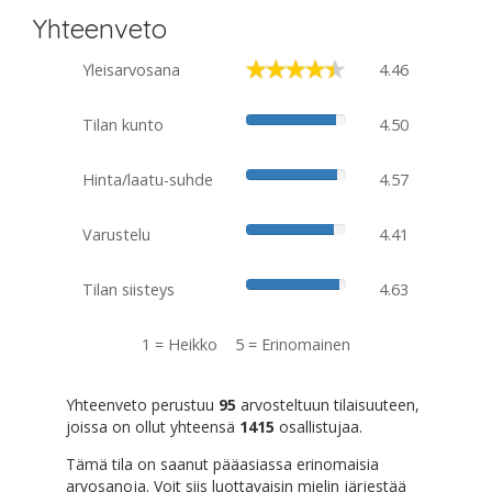
Yhteenveto
Yleisarvosana
4.46
Tilan kunto
4.50
Hinta/laatu-suhde
4.57
Varustelu
4.41
Tilan siisteys
4.63
1 = Heikko 5 = Erinomainen
Yhteenveto perustuu
95
arvosteltuun tilaisuuteen,
joissa on ollut yhteensä
1415
osallistujaa.
Tämä tila on saanut pääasiassa erinomaisia
arvosanoja. Voit siis luottavaisin mielin järjestää