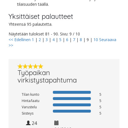
tilaisuuden täällä.
Yksittäiset palautteet
Yhteensä 95 palautetta.
Näytetään tulokset 81 - 90. Sivu: 9 / 10
<< Edellinen
1
|
2
|
3
|
4
|
5
|
6
|
7
|
8
|
9
|
10
Seuraava
>>
Työpaikan
virkistystapahtuma
Tilan kunto
5
Hinta/laatu
5
Varustelu
5
Siisteys
5
24