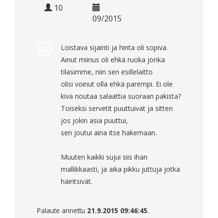
10
09/2015
Loistava sijainti ja hinta oli sopiva.
Ainut miinus oli ehkä ruoka jonka
tilasimme, niin sen esillelaitto
olisi voinut olla ehkä parempi. Ei ole
kiva noutaa salaattia suoraan pakista?
Toiseksi servetit puuttuivat ja sitten
jos jokin asia puuttui,
sen joutui aina itse hakemaan.
Muuten kaikki sujui siis ihan
mallikkaasti, ja aika pikku juttuja jotka
häiritsivät.
Palaute annettu
21.9.2015 09:46:45
.