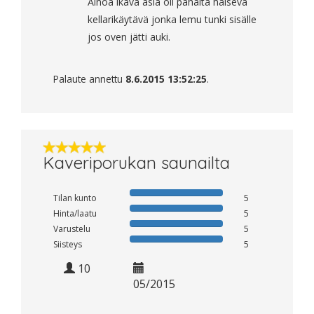
Ainoa ikävä asia oli pahalta haiseva
kellarikäytävä jonka lemu tunki sisälle
jos oven jätti auki.
Palaute annettu
8.6.2015 13:52:25
.
Kaveriporukan saunailta
Tilan kunto
5
Hinta/laatu
5
Varustelu
5
Siisteys
5
10
05/2015