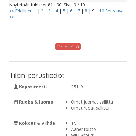
Näytetään tulokset 81 - 90. Sivu: 9 / 10
<< Edellinen
1
|
2
|
3
|
4
|
5
|
6
|
7
|
8
|
9
|
10
Seuraava
>>
Varaa tästä
Tilan perustiedot
Kapasiteetti
25 hlö
Ruoka & Juoma
Omat juomat sallittu
Omat ruoat sallittu
Kokous & Viihde
TV
Äänentoisto
WiFi-yhteys