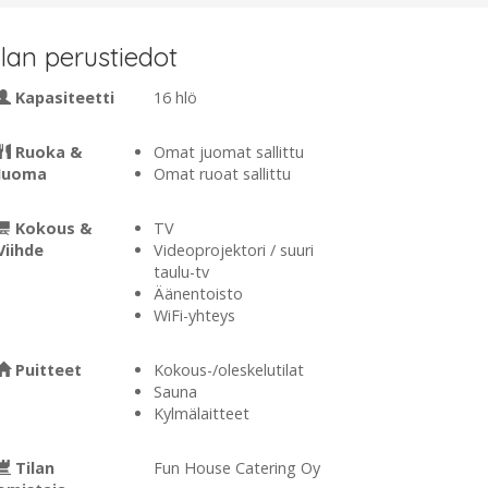
ilan perustiedot
Kapasiteetti
16 hlö
Ruoka &
Omat juomat sallittu
Juoma
Omat ruoat sallittu
Kokous &
TV
Viihde
Videoprojektori / suuri
taulu-tv
Äänentoisto
WiFi-yhteys
Puitteet
Kokous-/oleskelutilat
Sauna
Kylmälaitteet
Tilan
Fun House Catering Oy