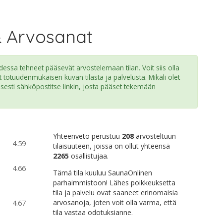
& Arvosanat
ssa tehneet pääsevät arvostelemaan tilan. Voit siis olla
t totuudenmukaisen kuvan tilasta ja palvelusta. Mikäli olet
isesti sähköpostitse linkin, josta pääset tekemään
Yhteenveto perustuu
208
arvosteltuun
4.59
tilaisuuteen, joissa on ollut yhteensä
2265
osallistujaa.
4.66
Tämä tila kuuluu SaunaOnlinen
parhaimmistoon! Lähes poikkeuksetta
tila ja palvelu ovat saaneet erinomaisia
arvosanoja, joten voit olla varma, että
4.67
tila vastaa odotuksianne.