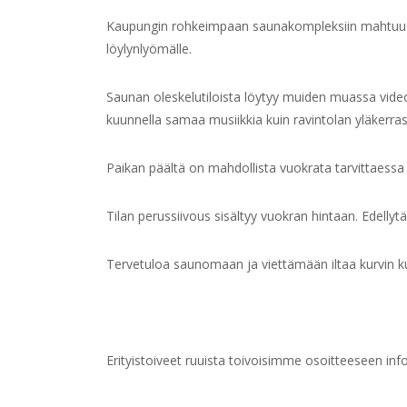
Kaupungin rohkeimpaan saunakompleksiin mahtuu ker
löylynlyömälle.
Saunan oleskelutiloista löytyy muiden muassa video
kuunnella samaa musiikkia kuin ravintolan yläkerras
Paikan päältä on mahdollista vuokrata tarvittaessa
Tilan perussiivous sisältyy vuokran hintaan. Edellyt
Tervetuloa saunomaan ja viettämään iltaa kurvin
Erityistoiveet ruuista toivoisimme osoitteeseen inf