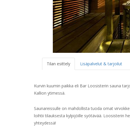
Tilan esittely
Lisäpalvelut & tarjoilut
Kurvin kuumin paikka eli Bar Loosisterin sauna tarjo
Kallion ytimessä.
Saunareissulle on mahdollista tuoda omat virvokke
loihtii tilauksesta kylpijöille syötävää. Loosisterin h
yhteydessä!