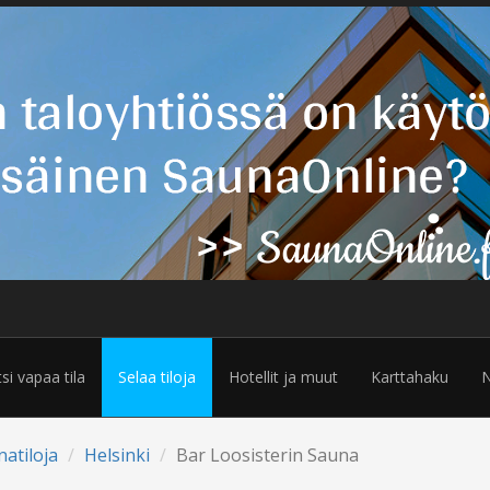
tsi vapaa tila
Selaa tiloja
Hotellit ja muut
Karttahaku
N
natiloja
Helsinki
Bar Loosisterin Sauna