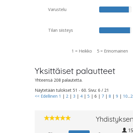
Varustelu
Tilan siisteys
1 = Heikko 5 = Erinomainen
Yksittäiset palautteet
Yhteensä 208 palautetta.
Näytetään tulokset 51 - 60. Sivu: 6 / 21
<< Edellinen
1
|
2
|
3
|
4
|
5
|
6
|
7
|
8
|
9
|
10
...
2
Yhdistyksen
1