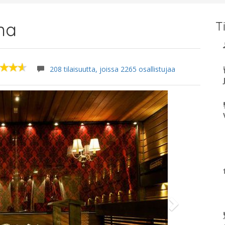
na
T
208 tilaisuutta, joissa 2265 osallistujaa
Next