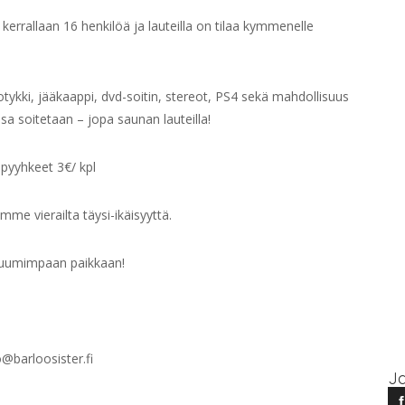
rallaan 16 henkilöä ja lauteilla on tilaa kymmenelle
tykki, jääkaappi, dvd-soitin, stereot, PS4 sekä mahdollisuus
sa soitetaan – jopa saunan lauteilla!
 pyyhkeet 3€/ kpl
ämme vierailta täysi-ikäisyyttä.
 kuumimpaan paikkaan!
o@barloosister.fi
Ja