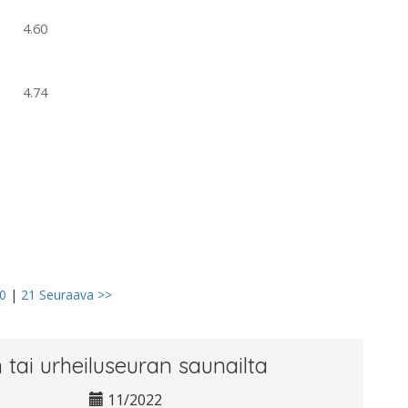
4.60
4.74
0
|
21
Seuraava >>
 tai urheiluseuran saunailta
5
11/2022