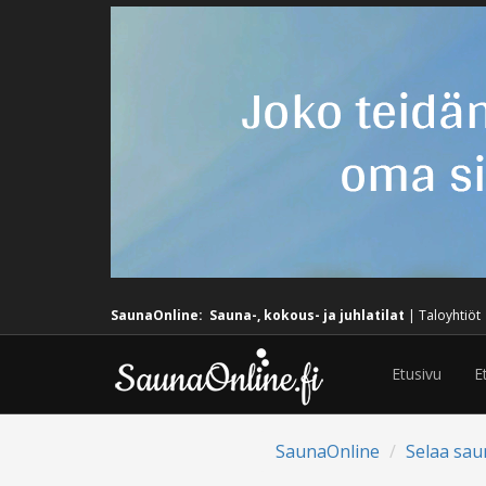
SaunaOnline:
Sauna-, kokous- ja juhlatilat
|
Taloyhtiöt
Etusivu
E
SaunaOnline
Selaa sau