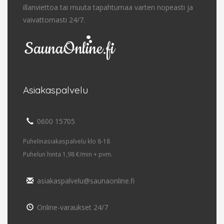
illanviettoa tai muuta tapahtumaa varten nopeasti ja
vaivattomasti 24/7.
Asiakaspalvelu
0600 15705
Puhelinasiakaspalvelu klo 8-18
Puhelun hinta 1,98 €/min + pvm.
asiakaspalvelu@saunaonline.fi
Online-varaukset 24/7