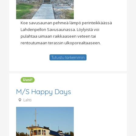
Koe savusaunan pehmeä lämpö perinteikkäässä
Lahdenpellon Savusaunassa. Löylyistä voi
pulahtaa uimaan raikkaaseen veteen tai
rentoutumaan terassin ulkoporealtaaseen.
Tutustu tarkemmin
Uusi!
M/S Happy Days
Lahti