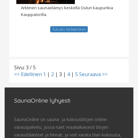
Arktinen saunaelämys keskellä Oulun kaupunkia
Kauppatorilla.
Tutustu tarkemmin
Sivu: 3 / 5
<< Edellinen
1
|
2
|
3
|
4
|
5
Seuraava >>
SaunaOnline lyhyesti
SaunaOnline on sauna- ja kokoustilojen online-
varauspalvelu, jossa näet reaaliaikaisesti tilojen
varaustilanteet ja hinnat, ja voit varata tilan kokousta,