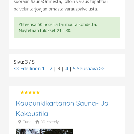
suoraan SaunaOnlinesta, jolloin varaus tapahtuu
palveluntarjoajan omasta varauspalvelusta.
Yhteensä 50 hotellia tai muuta kohdetta.
Näytetään tulokset 21 - 30.
Sivu: 3 / 5
<< Edellinen
1
|
2
|
3
|
4
|
5
Seuraava >>
Kaupunkikartanon Sauna- Ja
Kokoustila
Turku
3D-esittely