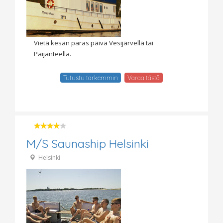
Vietä kesän paras päivä Vesijärvellä tai
Päijänteellä.
Tutustu tarkemmin
Varaa tästä
M/S Saunaship Helsinki
Helsinki