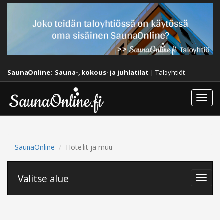
SaunaOnline:
Sauna-, kokous- ja juhlatilat
|
Taloyhtiöt
Togg
navi
SaunaOnline
Hotellit ja muu
Valitse alue