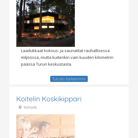
Laadukkaat kokous- ja saunatilat rauhallisessa
miljöössä, mutta kuitenkin vain kuuden kilometrin
päässä Turun keskustasta.
Tutustu tarkemmin
Koitelin Koskikippari
Kiiminki