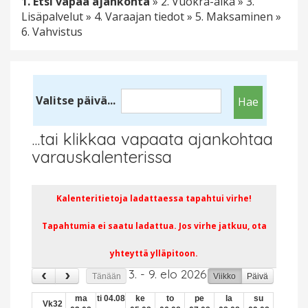
1. Etsi vapaa ajankohta
» 2. Vuokra-aika » 3.
Lisäpalvelut » 4. Varaajan tiedot » 5. Maksaminen »
6. Vahvistus
09
Valitse päivä...
10
...tai klikkaa vapaata ajankohtaa
11
varauskalenterissa
12
Kalenteritietoja ladattaessa tapahtui virhe!
13
Tapahtumia ei saatu ladattua. Jos virhe jatkuu, ota
14
yhteyttä ylläpitoon.
15
3. - 9. elo 2026
Tänään
Viikko
Päivä
16
ma
ti 04.08
ke
to
pe
la
su
Vk32