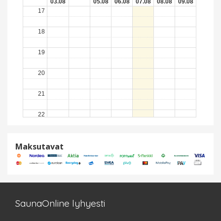
03.08
05.08
06.08
07.08
08.08
09.08
17
18
19
20
21
22
23
Maksutavat
SaunaOnline lyhyesti