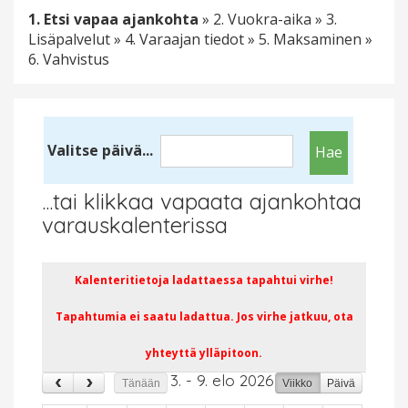
1. Etsi vapaa ajankohta
» 2. Vuokra-aika » 3.
Lisäpalvelut » 4. Varaajan tiedot » 5. Maksaminen »
6. Vahvistus
Valitse päivä...
09
...tai klikkaa vapaata ajankohtaa
10
varauskalenterissa
11
Kalenteritietoja ladattaessa tapahtui virhe!
12
Tapahtumia ei saatu ladattua. Jos virhe jatkuu, ota
13
yhteyttä ylläpitoon.
14
3. - 9. elo 2026
Tänään
Viikko
Päivä
15