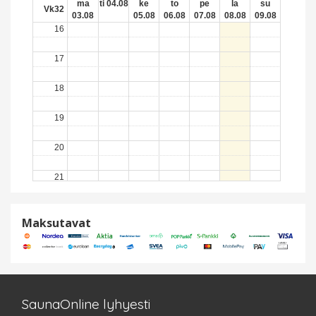
ma
ti 04.08
ke
to
pe
la
su
Vk32
03.08
05.08
06.08
07.08
08.08
09.08
16
17
18
19
20
21
22
Maksutavat
23
SaunaOnline lyhyesti