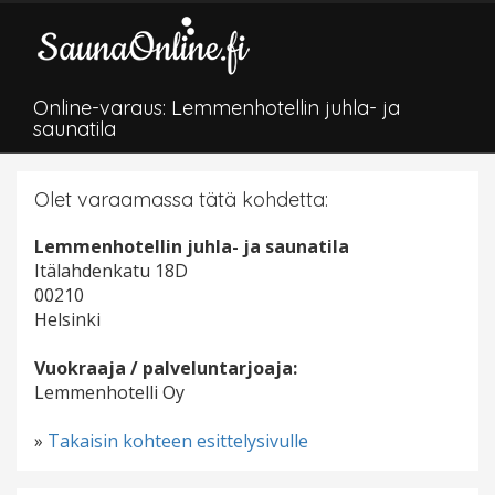
Online-varaus: Lemmenhotellin juhla- ja
saunatila
Olet varaamassa tätä kohdetta:
Lemmenhotellin juhla- ja saunatila
Itälahdenkatu 18D
00210
Helsinki
Vuokraaja / palveluntarjoaja:
Lemmenhotelli Oy
»
Takaisin kohteen esittelysivulle